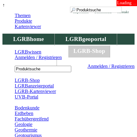
Loading ...
↑
Impressum
Datenschutz
Kontakt
Themen
Produkte
Kartenviewer
LGRBhome
LGRBgeoportal
LGRBbohrungen
LGRB-Shop
LGRBwissen
Anmelden / Registrieren
LGRBwissen
Anmelden / Registrieren
Registrierung
LGRB-Shop
LGRBanzeigeportal
LGRB-Kartenviewer
UVB-Portal
Produkte
Bodenkunde
Erdbeben
Fachübergreifend
Geologie
Geothermie
Geotourismus