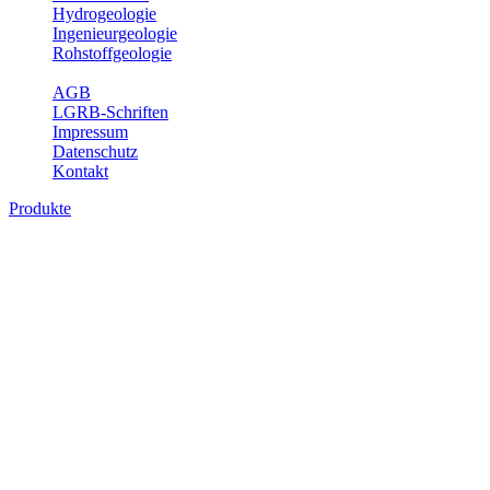
Hydrogeologie
Ingenieurgeologie
Rohstoffgeologie
Service
AGB
LGRB-Schriften
Impressum
Datenschutz
Kontakt
Produkte
Produkte des Themenbereichs
Geothermie
Im Rahmen der Nutzung der Geothermie (Erdwärme) ist das LGRB
als Genehmigungs- und Beratungsbehörde tätig und liefert wichtige,
geowissenschaftliche Grundlageninformationen. Themen des
Fachbereichs Geothermie sind beispielsweise die aktuell gemeldeten
Erdwärmesonden und Wärmepumpen, die derzeitigen
Geothermiekonzessionen sowie Übersichtsdarstellungen der
Temparaturverteilung in unterschiedlichen Tiefen.
Bitte wählen Sie ein Produkt im gewünschten Format aus.