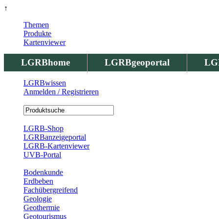
↑
Themen
Produkte
Kartenviewer
LGRBhome
LGRBgeoportal
LG
LGRBwissen
Anmelden / Registrieren
Registrierung
LGRB-Shop
LGRBanzeigeportal
LGRB-Kartenviewer
UVB-Portal
Produkte
Bodenkunde
Erdbeben
Fachübergreifend
Geologie
Geothermie
Geotourismus