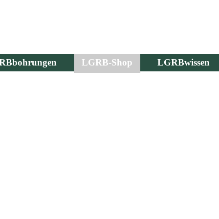
RBbohrungen
LGRB-Shop
LGRBwissen