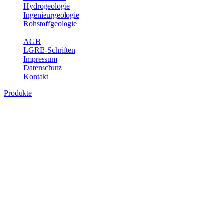
Hydrogeologie
Ingenieurgeologie
Rohstoffgeologie
Service
AGB
LGRB-Schriften
Impressum
Datenschutz
Kontakt
Produkte
Produkte des Themenbereichs Geothermie
Im Rahmen der Nutzung der Geothermie (Erdwärme) ist das LGRB als
Fachbereichs Geothermie sind beispielsweise die aktuell gemeldete
unterschiedlichen Tiefen.
Bitte wählen Sie ein Produkt im gewünschten Format aus.
Digitale Produkte, die direkt downloadbar sind, finden Sie auf d
Geothermische Übersichtskarte