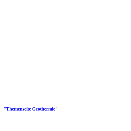
 Genehmigungs- und Beratungsbehörde tätig und liefert wichtige, ge
n Erdwärmesonden und Wärmepumpen, die derzeitigen Geothermiekonzes
er
"Themenseite Geothermie"
im
LGRBgeoportal
.
n