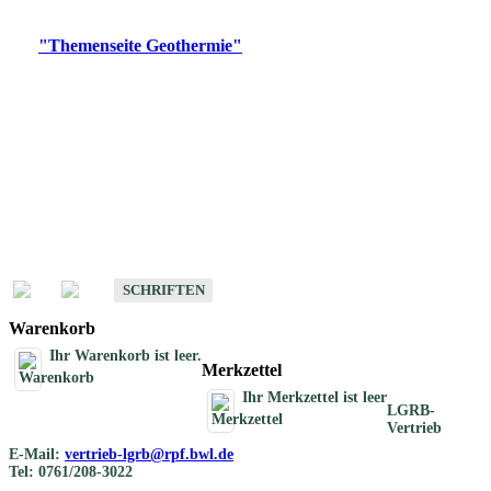
Digitale Produkte, die direkt downloadbar sind, finden Sie auf
der
"Themenseite Geothermie"
im
LGRBgeoportal
.
Geothermische
Übersichtskarten
Schriften
Schriften des Fachbereichs Geothermie
SCHRIFTEN
Warenkorb
Ihr Warenkorb ist leer.
Merkzettel
Ihr Merkzettel ist leer
LGRB-
Vertrieb
E-Mail:
vertrieb-lgrb@rpf.bwl.de
Tel: 0761/208-3022