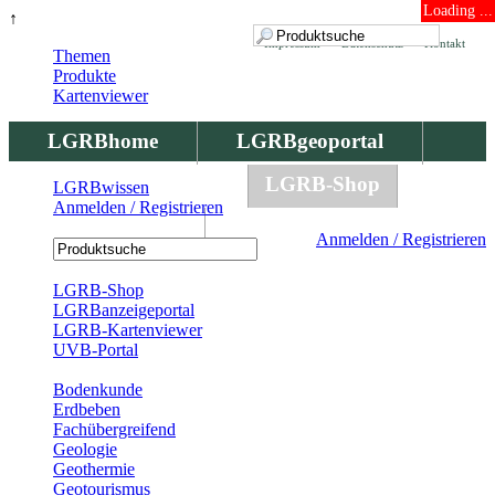
Loading ...
↑
Impressum
Datenschutz
Kontakt
Themen
Produkte
Kartenviewer
LGRBhome
LGRBgeoportal
LGRBbohrungen
LGRB-Shop
LGRBwissen
Anmelden / Registrieren
LGRBwissen
Anmelden / Registrieren
Registrierung
LGRB-Shop
LGRBanzeigeportal
LGRB-Kartenviewer
UVB-Portal
Produkte
Bodenkunde
Erdbeben
Fachübergreifend
Geologie
Geothermie
Geotourismus