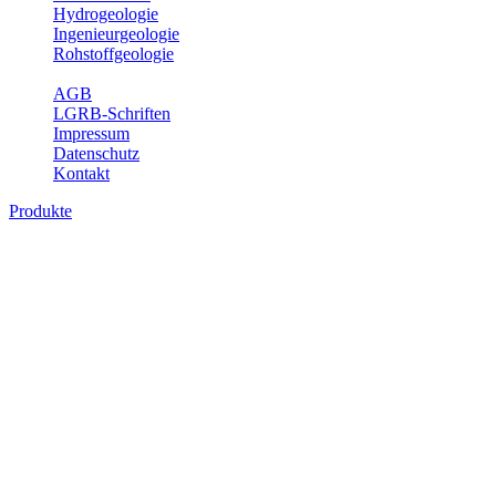
Hydrogeologie
Ingenieurgeologie
Rohstoffgeologie
Service
AGB
LGRB-Schriften
Impressum
Datenschutz
Kontakt
Produkte
Produkte des Themenbereichs
Geothermie
Im Rahmen der Nutzung der Geothermie (Erdwärme) ist das LGRB
als Genehmigungs- und Beratungsbehörde tätig und liefert wichtige,
geowissenschaftliche Grundlageninformationen. Themen des
Fachbereichs Geothermie sind beispielsweise die aktuell gemeldeten
Erdwärmesonden und Wärmepumpen, die derzeitigen
Geothermiekonzessionen sowie Übersichtsdarstellungen der
Temparaturverteilung in unterschiedlichen Tiefen.
Bitte wählen Sie ein Produkt im gewünschten Format aus.