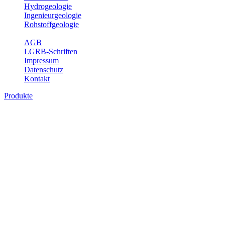
Hydrogeologie
Ingenieurgeologie
Rohstoffgeologie
Service
AGB
LGRB-Schriften
Impressum
Datenschutz
Kontakt
Produkte
Produkte des Themenbereichs
Geothermie
Im Rahmen der Nutzung der Geothermie (Erdwärme) ist das LGRB
als Genehmigungs- und Beratungsbehörde tätig und liefert wichtige,
geowissenschaftliche Grundlageninformationen. Themen des
Fachbereichs Geothermie sind beispielsweise die aktuell gemeldeten
Erdwärmesonden und Wärmepumpen, die derzeitigen
Geothermiekonzessionen sowie Übersichtsdarstellungen der
Temparaturverteilung in unterschiedlichen Tiefen.
Bitte wählen Sie ein Produkt im gewünschten Format aus.