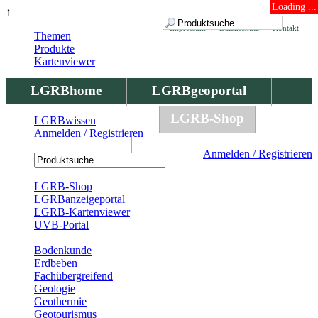
Loading ...
↑
Impressum
Datenschutz
Kontakt
Themen
Produkte
Kartenviewer
LGRBhome
LGRBgeoportal
LGRBbohrungen
LGRB-Shop
LGRBwissen
Anmelden / Registrieren
LGRBwissen
Anmelden / Registrieren
Registrierung
LGRB-Shop
LGRBanzeigeportal
LGRB-Kartenviewer
UVB-Portal
Produkte
Bodenkunde
Erdbeben
Fachübergreifend
Geologie
Geothermie
Geotourismus