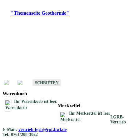
Digitale Produkte, die direkt downloadbar sind, finden Sie auf
der
"Themenseite Geothermie"
im
LGRBgeoportal
.
Geothermische
Übersichtskarten
Schriften
Schriften des Fachbereichs Geothermie
SCHRIFTEN
Warenkorb
Ihr Warenkorb ist leer.
Merkzettel
Ihr Merkzettel ist leer
LGRB-
Vertrieb
E-Mail:
vertrieb-lgrb@rpf.bwl.de
Tel: 0761/208-3022