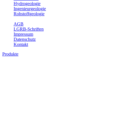
Hydrogeologie
Ingenieurgeologie
Rohstoffgeologie
Service
AGB
LGRB-Schriften
Impressum
Datenschutz
Kontakt
Produkte
Produkte des Themenbereichs
Geothermie
Im Rahmen der Nutzung der Geothermie (Erdwärme) ist das LGRB
als Genehmigungs- und Beratungsbehörde tätig und liefert wichtige,
geowissenschaftliche Grundlageninformationen. Themen des
Fachbereichs Geothermie sind beispielsweise die aktuell gemeldeten
Erdwärmesonden und Wärmepumpen, die derzeitigen
Geothermiekonzessionen sowie Übersichtsdarstellungen der
Temparaturverteilung in unterschiedlichen Tiefen.
Bitte wählen Sie ein Produkt im gewünschten Format aus.