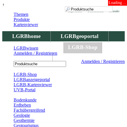
Loading ...
↑
Impressum
Datenschutz
Kontakt
Themen
Produkte
Kartenviewer
LGRBhome
LGRBgeoportal
LGRBbohrungen
LGRB-Shop
LGRBwissen
Anmelden / Registrieren
LGRBwissen
Anmelden / Registrieren
Registrierung
LGRB-Shop
LGRBanzeigeportal
LGRB-Kartenviewer
UVB-Portal
Produkte
Bodenkunde
Erdbeben
Fachübergreifend
Geologie
Geothermie
Geotourismus