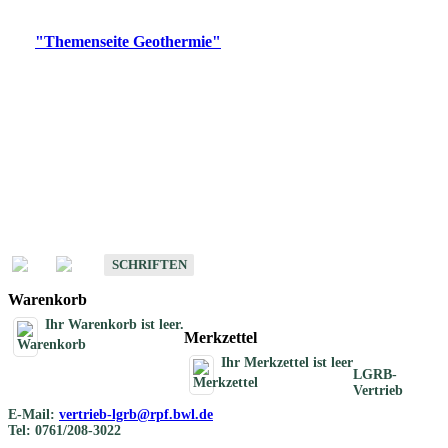
Digitale Produkte, die direkt downloadbar sind, finden Sie auf
der
"Themenseite Geothermie"
im
LGRBgeoportal
.
Geothermische
Übersichtskarten
Schriften
Schriften des Fachbereichs Geothermie
SCHRIFTEN
Warenkorb
Ihr Warenkorb ist leer.
Merkzettel
Ihr Merkzettel ist leer
LGRB-
Vertrieb
E-Mail:
vertrieb-lgrb@rpf.bwl.de
Tel: 0761/208-3022