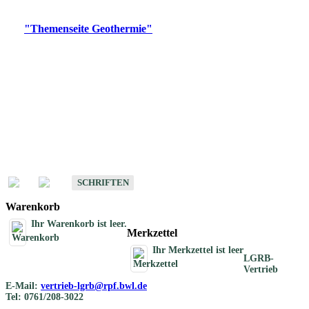
Digitale Produkte, die direkt downloadbar sind, finden Sie auf
der
"Themenseite Geothermie"
im
LGRBgeoportal
.
Geothermische
Übersichtskarten
Schriften
Schriften des Fachbereichs Geothermie
SCHRIFTEN
Warenkorb
Ihr Warenkorb ist leer.
Merkzettel
Ihr Merkzettel ist leer
LGRB-
Vertrieb
E-Mail:
vertrieb-lgrb@rpf.bwl.de
Tel: 0761/208-3022