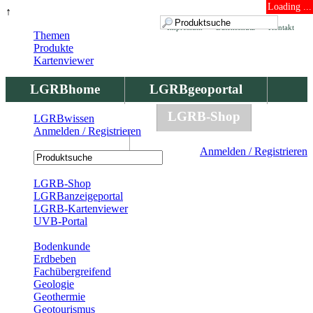
Loading ...
↑
Impressum
Datenschutz
Kontakt
Themen
Produkte
Kartenviewer
LGRBhome
LGRBgeoportal
LGRBbohrungen
LGRB-Shop
LGRBwissen
Anmelden / Registrieren
LGRBwissen
Anmelden / Registrieren
Registrierung
LGRB-Shop
LGRBanzeigeportal
LGRB-Kartenviewer
UVB-Portal
Produkte
Bodenkunde
Erdbeben
Fachübergreifend
Geologie
Geothermie
Geotourismus