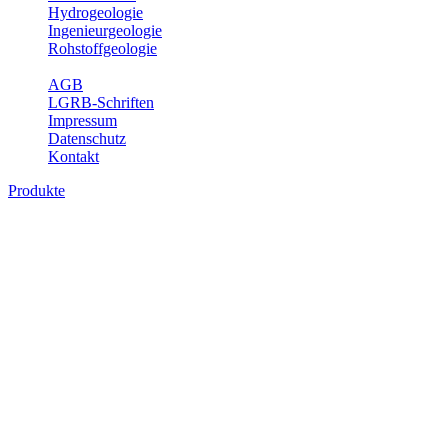
Hydrogeologie
Ingenieurgeologie
Rohstoffgeologie
Service
AGB
LGRB-Schriften
Impressum
Datenschutz
Kontakt
Produkte
Produkte des Themenbereichs
Geothermie
Im Rahmen der Nutzung der Geothermie (Erdwärme) ist das LGRB
als Genehmigungs- und Beratungsbehörde tätig und liefert wichtige,
geowissenschaftliche Grundlageninformationen. Themen des
Fachbereichs Geothermie sind beispielsweise die aktuell gemeldeten
Erdwärmesonden und Wärmepumpen, die derzeitigen
Geothermiekonzessionen sowie Übersichtsdarstellungen der
Temparaturverteilung in unterschiedlichen Tiefen.
Bitte wählen Sie ein Produkt im gewünschten Format aus.