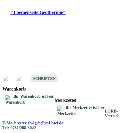
Digitale Produkte, die direkt downloadbar sind, finden Sie auf
der
"Themenseite Geothermie"
im
LGRBgeoportal
.
Geothermische
Übersichtskarten
Schriften
Schriften des Fachbereichs Geothermie
SCHRIFTEN
Warenkorb
Ihr Warenkorb ist leer.
Merkzettel
Ihr Merkzettel ist leer
LGRB-
Vertrieb
E-Mail:
vertrieb-lgrb@rpf.bwl.de
Tel: 0761/208-3022