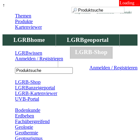
Loading ...
↑
Impressum
Datenschutz
Kontakt
Themen
Produkte
Kartenviewer
LGRBhome
LGRBgeoportal
LGRBbohrungen
LGRB-Shop
LGRBwissen
Anmelden / Registrieren
LGRBwissen
Anmelden / Registrieren
Registrierung
LGRB-Shop
LGRBanzeigeportal
LGRB-Kartenviewer
UVB-Portal
Produkte
Bodenkunde
Erdbeben
Fachübergreifend
Geologie
Geothermie
Geotourismus