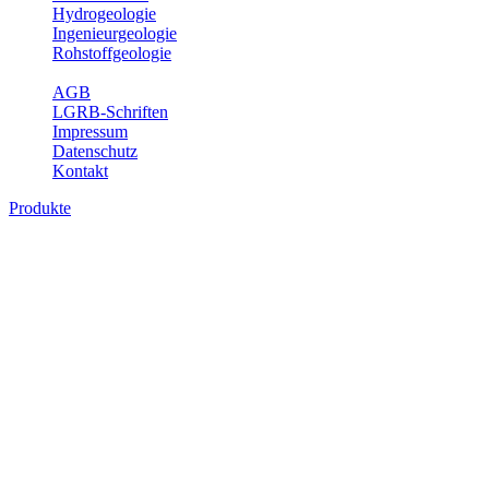
Hydrogeologie
Ingenieurgeologie
Rohstoffgeologie
Service
AGB
LGRB-Schriften
Impressum
Datenschutz
Kontakt
Produkte
Produkte des Themenbereichs
Geothermie
Im Rahmen der Nutzung der Geothermie (Erdwärme) ist das LGRB
als Genehmigungs- und Beratungsbehörde tätig und liefert wichtige,
geowissenschaftliche Grundlageninformationen. Themen des
Fachbereichs Geothermie sind beispielsweise die aktuell gemeldeten
Erdwärmesonden und Wärmepumpen, die derzeitigen
Geothermiekonzessionen sowie Übersichtsdarstellungen der
Temparaturverteilung in unterschiedlichen Tiefen.
Bitte wählen Sie ein Produkt im gewünschten Format aus.