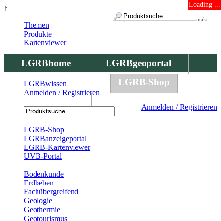
Loading ...
↑
Impressum
Datenschutz
Kontakt
Themen
Produkte
Kartenviewer
LGRBhome
LGRBgeoportal
LGRBbohrungen
LGRB-Shop
LGRBwissen
Anmelden / Registrieren
LGRBwissen
Anmelden / Registrieren
Registrierung
LGRB-Shop
LGRBanzeigeportal
LGRB-Kartenviewer
UVB-Portal
Produkte
Bodenkunde
Erdbeben
Fachübergreifend
Geologie
Geothermie
Geotourismus