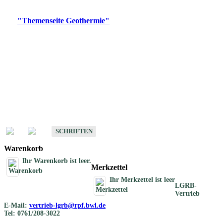
Digitale Produkte, die direkt downloadbar sind, finden Sie auf
der
"Themenseite Geothermie"
im
LGRBgeoportal
.
Geothermische
Übersichtskarten
Schriften
Schriften des Fachbereichs Geothermie
SCHRIFTEN
Warenkorb
Ihr Warenkorb ist leer.
Merkzettel
Ihr Merkzettel ist leer
LGRB-
Vertrieb
E-Mail:
vertrieb-lgrb@rpf.bwl.de
Tel: 0761/208-3022