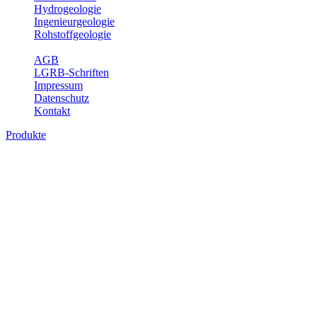
Hydrogeologie
Ingenieurgeologie
Rohstoffgeologie
Service
AGB
LGRB-Schriften
Impressum
Datenschutz
Kontakt
Produkte
Produkte des Themenbereichs
Geothermie
Im Rahmen der Nutzung der Geothermie (Erdwärme) ist das LGRB
als Genehmigungs- und Beratungsbehörde tätig und liefert wichtige,
geowissenschaftliche Grundlageninformationen. Themen des
Fachbereichs Geothermie sind beispielsweise die aktuell gemeldeten
Erdwärmesonden und Wärmepumpen, die derzeitigen
Geothermiekonzessionen sowie Übersichtsdarstellungen der
Temparaturverteilung in unterschiedlichen Tiefen.
Bitte wählen Sie ein Produkt im gewünschten Format aus.