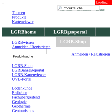
Loading ...
↑
Impressum
Datenschutz
Kontakt
Themen
Produkte
Kartenviewer
LGRBhome
LGRBgeoportal
LGRBbohrungen
LGRB-Shop
LGRBwissen
Anmelden / Registrieren
LGRBwissen
Anmelden / Registrieren
Registrierung
LGRB-Shop
LGRBanzeigeportal
LGRB-Kartenviewer
UVB-Portal
Produkte
Bodenkunde
Erdbeben
Fachübergreifend
Geologie
Geothermie
Geotourismus