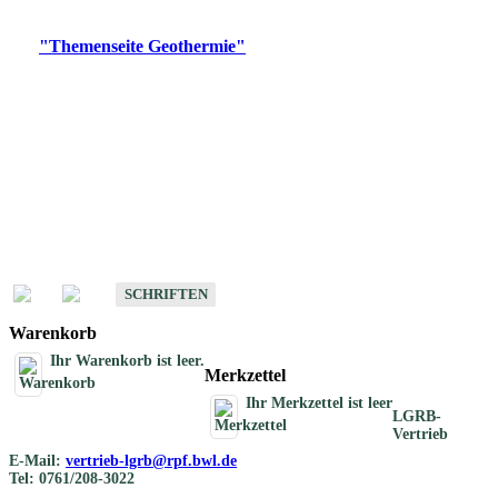
Digitale Produkte, die direkt downloadbar sind, finden Sie auf
der
"Themenseite Geothermie"
im
LGRBgeoportal
.
Geothermische
Übersichtskarten
Schriften
Schriften des Fachbereichs Geothermie
SCHRIFTEN
Warenkorb
Ihr Warenkorb ist leer.
Merkzettel
Ihr Merkzettel ist leer
LGRB-
Vertrieb
E-Mail:
vertrieb-lgrb@rpf.bwl.de
Tel: 0761/208-3022