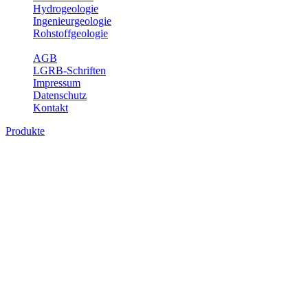
Hydrogeologie
Ingenieurgeologie
Rohstoffgeologie
Service
AGB
LGRB-Schriften
Impressum
Datenschutz
Kontakt
Produkte
Produkte des Themenbereichs
Geothermie
Im Rahmen der Nutzung der Geothermie (Erdwärme) ist das LGRB
als Genehmigungs- und Beratungsbehörde tätig und liefert wichtige,
geowissenschaftliche Grundlageninformationen. Themen des
Fachbereichs Geothermie sind beispielsweise die aktuell gemeldeten
Erdwärmesonden und Wärmepumpen, die derzeitigen
Geothermiekonzessionen sowie Übersichtsdarstellungen der
Temparaturverteilung in unterschiedlichen Tiefen.
Bitte wählen Sie ein Produkt im gewünschten Format aus.