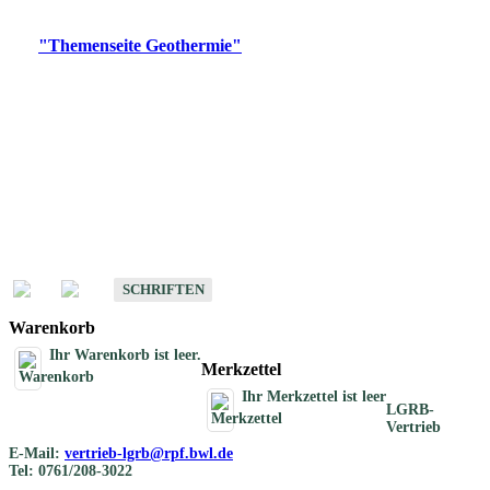
Digitale Produkte, die direkt downloadbar sind, finden Sie auf
der
"Themenseite Geothermie"
im
LGRBgeoportal
.
Geothermische
Übersichtskarten
Schriften
Schriften des Fachbereichs Geothermie
SCHRIFTEN
Warenkorb
Ihr Warenkorb ist leer.
Merkzettel
Ihr Merkzettel ist leer
LGRB-
Vertrieb
E-Mail:
vertrieb-lgrb@rpf.bwl.de
Tel: 0761/208-3022