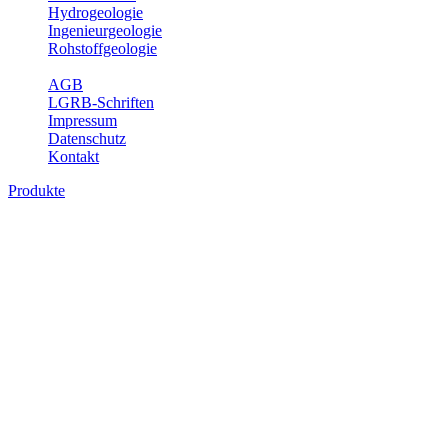
Hydrogeologie
Ingenieurgeologie
Rohstoffgeologie
Service
AGB
LGRB-Schriften
Impressum
Datenschutz
Kontakt
Produkte
Produkte des Themenbereichs
Geothermie
Im Rahmen der Nutzung der Geothermie (Erdwärme) ist das LGRB
als Genehmigungs- und Beratungsbehörde tätig und liefert wichtige,
geowissenschaftliche Grundlageninformationen. Themen des
Fachbereichs Geothermie sind beispielsweise die aktuell gemeldeten
Erdwärmesonden und Wärmepumpen, die derzeitigen
Geothermiekonzessionen sowie Übersichtsdarstellungen der
Temparaturverteilung in unterschiedlichen Tiefen.
Bitte wählen Sie ein Produkt im gewünschten Format aus.