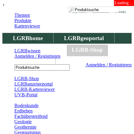
Loading ...
↑
Impressum
Datenschutz
Kontakt
Themen
Produkte
Kartenviewer
LGRBhome
LGRBgeoportal
LGRBbohrungen
LGRB-Shop
LGRBwissen
Anmelden / Registrieren
LGRBwissen
Anmelden / Registrieren
Registrierung
LGRB-Shop
LGRBanzeigeportal
LGRB-Kartenviewer
UVB-Portal
Produkte
Bodenkunde
Erdbeben
Fachübergreifend
Geologie
Geothermie
Geotourismus