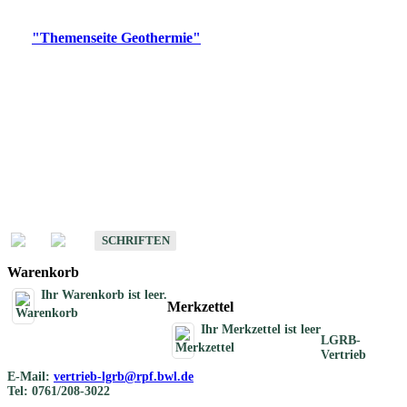
Digitale Produkte, die direkt downloadbar sind, finden Sie auf
der
"Themenseite Geothermie"
im
LGRBgeoportal
.
Geothermische
Übersichtskarten
Schriften
Schriften des Fachbereichs Geothermie
SCHRIFTEN
Warenkorb
Ihr Warenkorb ist leer.
Merkzettel
Ihr Merkzettel ist leer
LGRB-
Vertrieb
E-Mail:
vertrieb-lgrb@rpf.bwl.de
Tel: 0761/208-3022