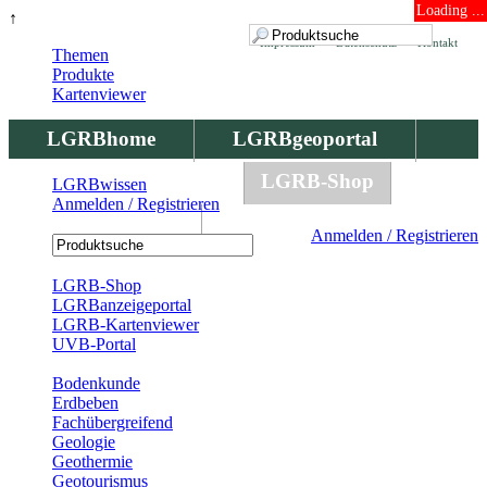
Loading ...
↑
Impressum
Datenschutz
Kontakt
Themen
Produkte
Kartenviewer
LGRBhome
LGRBgeoportal
LGRBbohrungen
LGRB-Shop
LGRBwissen
Anmelden / Registrieren
LGRBwissen
Anmelden / Registrieren
Registrierung
LGRB-Shop
LGRBanzeigeportal
LGRB-Kartenviewer
UVB-Portal
Produkte
Bodenkunde
Erdbeben
Fachübergreifend
Geologie
Geothermie
Geotourismus