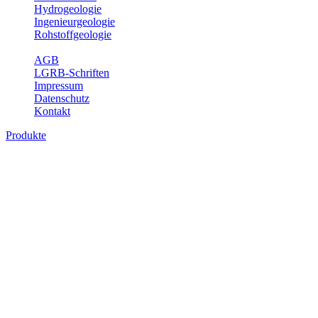
Hydrogeologie
Ingenieurgeologie
Rohstoffgeologie
Service
AGB
LGRB-Schriften
Impressum
Datenschutz
Kontakt
Produkte
Produkte des Themenbereichs
Geothermie
Im Rahmen der Nutzung der Geothermie (Erdwärme) ist das LGRB
als Genehmigungs- und Beratungsbehörde tätig und liefert wichtige,
geowissenschaftliche Grundlageninformationen. Themen des
Fachbereichs Geothermie sind beispielsweise die aktuell gemeldeten
Erdwärmesonden und Wärmepumpen, die derzeitigen
Geothermiekonzessionen sowie Übersichtsdarstellungen der
Temparaturverteilung in unterschiedlichen Tiefen.
Bitte wählen Sie ein Produkt im gewünschten Format aus.