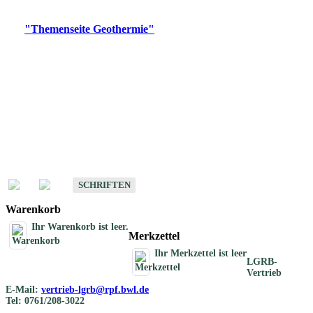
Digitale Produkte, die direkt downloadbar sind, finden Sie auf
der
"Themenseite Geothermie"
im
LGRBgeoportal
.
Geothermische
Übersichtskarten
Schriften
Schriften des Fachbereichs Geothermie
SCHRIFTEN
Warenkorb
Ihr Warenkorb ist leer.
Merkzettel
Ihr Merkzettel ist leer
LGRB-
Vertrieb
E-Mail:
vertrieb-lgrb@rpf.bwl.de
Tel: 0761/208-3022