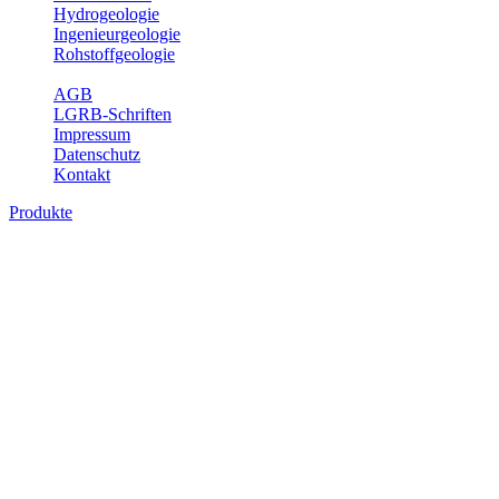
Hydrogeologie
Ingenieurgeologie
Rohstoffgeologie
Service
AGB
LGRB-Schriften
Impressum
Datenschutz
Kontakt
Produkte
Produkte des Themenbereichs
Geothermie
Im Rahmen der Nutzung der Geothermie (Erdwärme) ist das LGRB
als Genehmigungs- und Beratungsbehörde tätig und liefert wichtige,
geowissenschaftliche Grundlageninformationen. Themen des
Fachbereichs Geothermie sind beispielsweise die aktuell gemeldeten
Erdwärmesonden und Wärmepumpen, die derzeitigen
Geothermiekonzessionen sowie Übersichtsdarstellungen der
Temparaturverteilung in unterschiedlichen Tiefen.
Bitte wählen Sie ein Produkt im gewünschten Format aus.