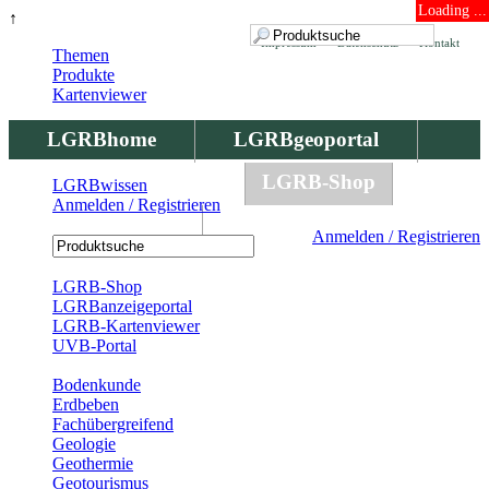
Loading ...
↑
Impressum
Datenschutz
Kontakt
Themen
Produkte
Kartenviewer
LGRBhome
LGRBgeoportal
LGRBbohrungen
LGRB-Shop
LGRBwissen
Anmelden / Registrieren
LGRBwissen
Anmelden / Registrieren
Registrierung
LGRB-Shop
LGRBanzeigeportal
LGRB-Kartenviewer
UVB-Portal
Produkte
Bodenkunde
Erdbeben
Fachübergreifend
Geologie
Geothermie
Geotourismus