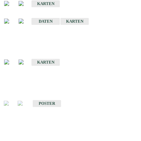
KARTEN
Sonstige Historische Geologische Karten
DATEN
KARTEN
Sonderkarten
Geologische Sonderkarten
KARTEN
Sonstiges
Sonstige Produkte des Fachbereichs Geologie
POSTER
Schriften
Schriften des Fachbereichs Geologie