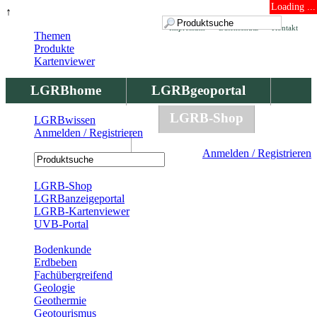
Loading ...
↑
Impressum
Datenschutz
Kontakt
Themen
Produkte
Kartenviewer
LGRBhome
LGRBgeoportal
LGRBbohrungen
LGRB-Shop
LGRBwissen
Anmelden / Registrieren
LGRBwissen
Anmelden / Registrieren
Registrierung
LGRB-Shop
LGRBanzeigeportal
LGRB-Kartenviewer
UVB-Portal
Produkte
Bodenkunde
Erdbeben
Fachübergreifend
Geologie
Geothermie
Geotourismus