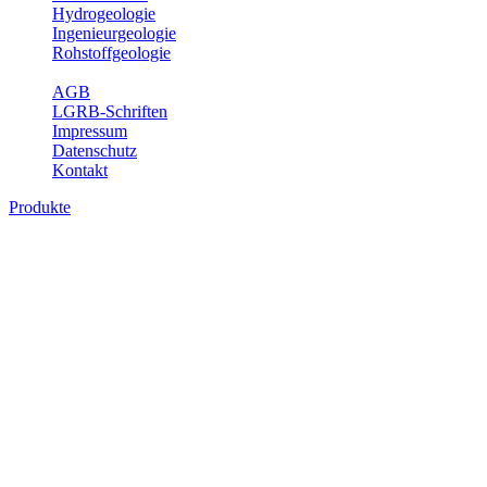
Hydrogeologie
Ingenieurgeologie
Rohstoffgeologie
Service
AGB
LGRB-Schriften
Impressum
Datenschutz
Kontakt
Produkte
Produkte des Themenbereichs Geologie
Baden-Württemberg ist ein geologisch und landschaftlich überaus
abwechslungsreiches Land. Dies ist das Ergebnis einer Hunderte
von Millionen Jahre langen geologischen Entwicklung. Schichten
und Gesteine aus fast allen Perioden der Erdgeschichte bilden den
Untergrund, auf dem wir leben und den wir nutzen. Wesentliche
Aufgabe des Fachbereichs Geologie des LGRB ist die
geowissenschaftliche Landesaufnahme und Dokumentation dieses
Untergrundes. Im Fachbereich Geologie wird eine Übersicht über
die geologischen Verhältnisse in Baden-Württemberg gegeben.
Bitte wählen Sie ein Produkt im gewünschten Format aus.