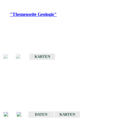
Digitale Produkte, die direkt downloadbar sind, finden Sie auf
der
"Themenseite Geologie"
im
LGRBgeoportal
.
Geologische Übersichtskarten
Geologische Übersichts- und Schulkarte von Baden-Württemberg 1 :
1.000.000
KARTEN
Historische Karten
(Produktentwicklung
eingestellt)
Geologische Karte von Baden-Württemberg 1 : 25 000
DATEN
KARTEN
Geologische Karte von Baden-Württemberg 1 : 50 000