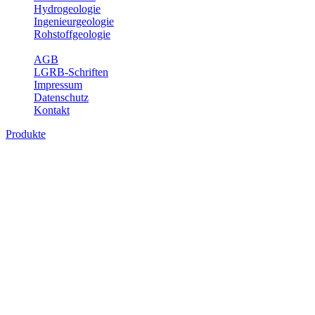
Hydrogeologie
Ingenieurgeologie
Rohstoffgeologie
Service
AGB
LGRB-Schriften
Impressum
Datenschutz
Kontakt
Produkte
Produkte des Themenbereichs Geologie
Baden-Württemberg ist ein geologisch und landschaftlich überaus
abwechslungsreiches Land. Dies ist das Ergebnis einer Hunderte
von Millionen Jahre langen geologischen Entwicklung. Schichten
und Gesteine aus fast allen Perioden der Erdgeschichte bilden den
Untergrund, auf dem wir leben und den wir nutzen. Wesentliche
Aufgabe des Fachbereichs Geologie des LGRB ist die
geowissenschaftliche Landesaufnahme und Dokumentation dieses
Untergrundes. Im Fachbereich Geologie wird eine Übersicht über
die geologischen Verhältnisse in Baden-Württemberg gegeben.
Bitte wählen Sie ein Produkt im gewünschten Format aus.