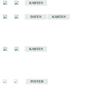
KARTEN
Sonstige Historische Geologische Karten
DATEN
KARTEN
Sonderkarten
Geologische Sonderkarten
KARTEN
Sonstiges
Sonstige Produkte des Fachbereichs Geologie
POSTER
Schriften
Schriften des Fachbereichs Geologie