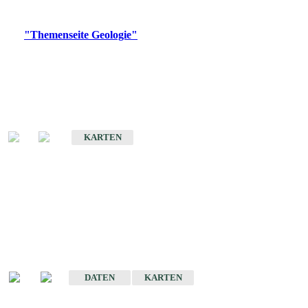
Digitale Produkte, die direkt downloadbar sind, finden Sie auf
der
"Themenseite Geologie"
im
LGRBgeoportal
.
Geologische Übersichtskarten
Geologische Übersichts- und Schulkarte von Baden-Württemberg 1 :
1.000.000
KARTEN
Historische Karten
(Produktentwicklung
eingestellt)
Geologische Karte von Baden-Württemberg 1 : 25 000
DATEN
KARTEN
Geologische Karte von Baden-Württemberg 1 : 50 000