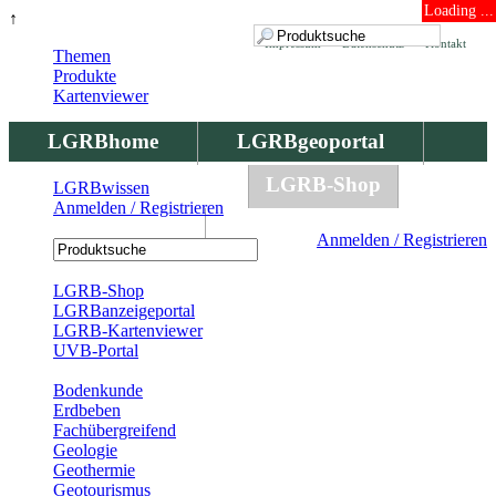
Loading ...
↑
Impressum
Datenschutz
Kontakt
Themen
Produkte
Kartenviewer
LGRBhome
LGRBgeoportal
LGRBbohrungen
LGRB-Shop
LGRBwissen
Anmelden / Registrieren
LGRBwissen
Anmelden / Registrieren
Registrierung
LGRB-Shop
LGRBanzeigeportal
LGRB-Kartenviewer
UVB-Portal
Produkte
Bodenkunde
Erdbeben
Fachübergreifend
Geologie
Geothermie
Geotourismus