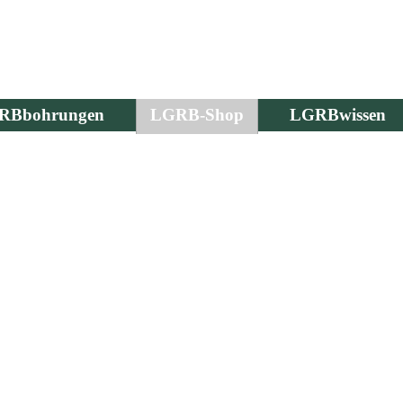
RBbohrungen
LGRB-Shop
LGRBwissen