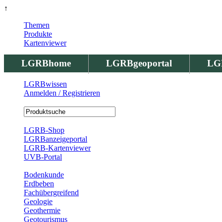
↑
Themen
Produkte
Kartenviewer
LGRBhome
LGRBgeoportal
LG
LGRBwissen
Anmelden / Registrieren
Registrierung
LGRB-Shop
LGRBanzeigeportal
LGRB-Kartenviewer
UVB-Portal
Produkte
Bodenkunde
Erdbeben
Fachübergreifend
Geologie
Geothermie
Geotourismus