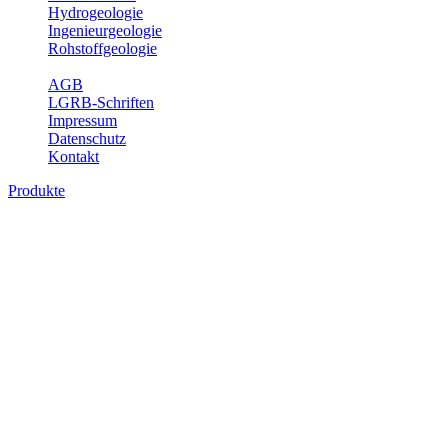
Hydrogeologie
Ingenieurgeologie
Rohstoffgeologie
Service
AGB
LGRB-Schriften
Impressum
Datenschutz
Kontakt
Produkte
Produkte des Themenbereichs Geologie
Baden-Württemberg ist ein geologisch und landschaftlich überaus ab
Gesteine aus fast allen Perioden der Erdgeschichte bilden den Unter
Landesaufnahme und Dokumentation dieses Untergrundes. Im Fachber
Bitte wählen Sie ein Produkt im gewünschten Format aus.
Digitale Produkte, die direkt downloadbar sind, finden Sie auf d
Geologische Übersichtskarten