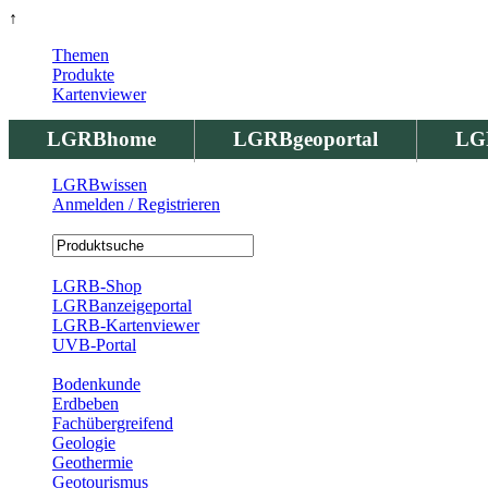
↑
Themen
Produkte
Kartenviewer
LGRBhome
LGRBgeoportal
LG
LGRBwissen
Anmelden / Registrieren
Registrierung
LGRB-Shop
LGRBanzeigeportal
LGRB-Kartenviewer
UVB-Portal
Produkte
Bodenkunde
Erdbeben
Fachübergreifend
Geologie
Geothermie
Geotourismus