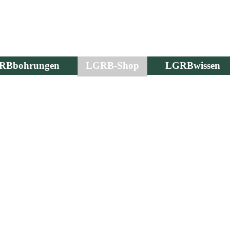
RBbohrungen
LGRB-Shop
LGRBwissen