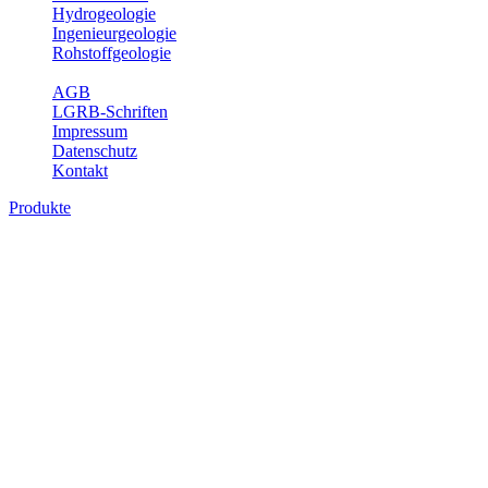
Hydrogeologie
Ingenieurgeologie
Rohstoffgeologie
Service
AGB
LGRB-Schriften
Impressum
Datenschutz
Kontakt
Produkte
Produkte des Themenbereichs Geologie
Baden-Württemberg ist ein geologisch und landschaftlich überaus ab
Gesteine aus fast allen Perioden der Erdgeschichte bilden den Unter
Landesaufnahme und Dokumentation dieses Untergrundes. Im Fachber
Bitte wählen Sie ein Produkt im gewünschten Format aus.
Digitale Produkte, die direkt downloadbar sind, finden Sie auf d
Geologische Übersichtskarten