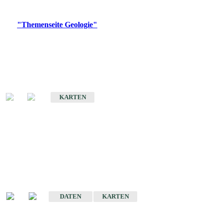
Digitale Produkte, die direkt downloadbar sind, finden Sie auf
der
"Themenseite Geologie"
im
LGRBgeoportal
.
Geologische Übersichtskarten
Geologische Übersichts- und Schulkarte von Baden-Württemberg 1 :
1.000.000
KARTEN
Historische Karten
(Produktentwicklung
eingestellt)
Geologische Karte von Baden-Württemberg 1 : 25 000
DATEN
KARTEN
Geologische Karte von Baden-Württemberg 1 : 50 000