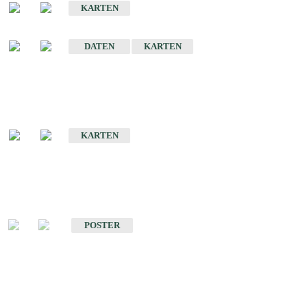
KARTEN
Sonstige Historische Geologische Karten
DATEN
KARTEN
Sonderkarten
Geologische Sonderkarten
KARTEN
Sonstiges
Sonstige Produkte des Fachbereichs Geologie
POSTER
Schriften
Schriften des Fachbereichs Geologie