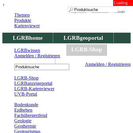
Loading ...
↑
Impressum
Datenschutz
Kontakt
Themen
Produkte
Kartenviewer
LGRBhome
LGRBgeoportal
LGRBbohrungen
LGRB-Shop
LGRBwissen
Anmelden / Registrieren
LGRBwissen
Anmelden / Registrieren
Registrierung
LGRB-Shop
LGRBanzeigeportal
LGRB-Kartenviewer
UVB-Portal
Produkte
Bodenkunde
Erdbeben
Fachübergreifend
Geologie
Geothermie
Geotourismus