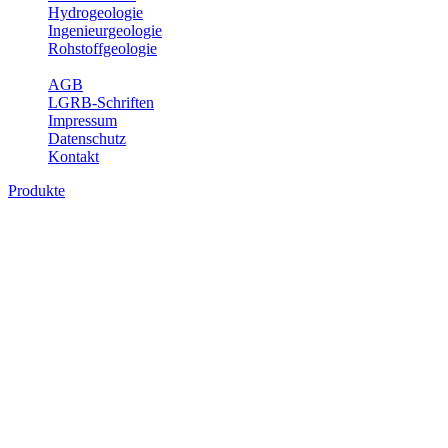
Hydrogeologie
Ingenieurgeologie
Rohstoffgeologie
Service
AGB
LGRB-Schriften
Impressum
Datenschutz
Kontakt
Produkte
Produkte des Themenbereichs Geologie
Baden-Württemberg ist ein geologisch und landschaftlich überaus
abwechslungsreiches Land. Dies ist das Ergebnis einer Hunderte
von Millionen Jahre langen geologischen Entwicklung. Schichten
und Gesteine aus fast allen Perioden der Erdgeschichte bilden den
Untergrund, auf dem wir leben und den wir nutzen. Wesentliche
Aufgabe des Fachbereichs Geologie des LGRB ist die
geowissenschaftliche Landesaufnahme und Dokumentation dieses
Untergrundes. Im Fachbereich Geologie wird eine Übersicht über
die geologischen Verhältnisse in Baden-Württemberg gegeben.
Bitte wählen Sie ein Produkt im gewünschten Format aus.