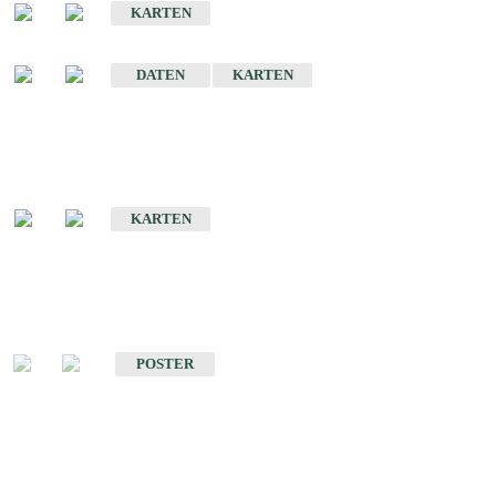
KARTEN
Sonstige Historische Geologische Karten
DATEN
KARTEN
Sonderkarten
Geologische Sonderkarten
KARTEN
Sonstiges
Sonstige Produkte des Fachbereichs Geologie
POSTER
Schriften
Schriften des Fachbereichs Geologie