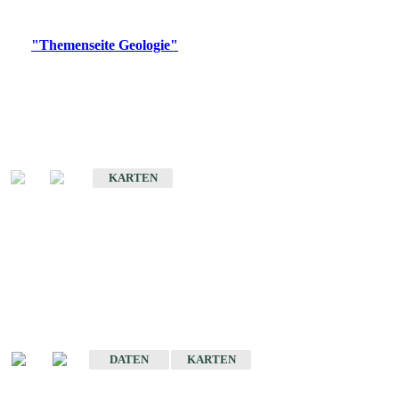
Digitale Produkte, die direkt downloadbar sind, finden Sie auf
der
"Themenseite Geologie"
im
LGRBgeoportal
.
Geologische Übersichtskarten
Geologische Übersichts- und Schulkarte von Baden-Württemberg 1 :
1.000.000
KARTEN
Historische Karten
(Produktentwicklung
eingestellt)
Geologische Karte von Baden-Württemberg 1 : 25 000
DATEN
KARTEN
Geologische Karte von Baden-Württemberg 1 : 50 000