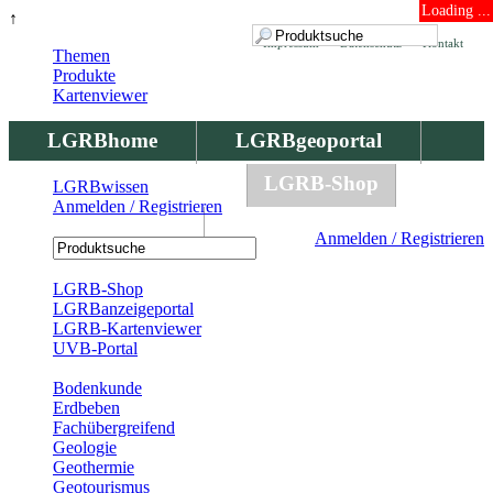
Loading ...
↑
Impressum
Datenschutz
Kontakt
Themen
Produkte
Kartenviewer
LGRBhome
LGRBgeoportal
LGRBbohrungen
LGRB-Shop
LGRBwissen
Anmelden / Registrieren
LGRBwissen
Anmelden / Registrieren
Registrierung
LGRB-Shop
LGRBanzeigeportal
LGRB-Kartenviewer
UVB-Portal
Produkte
Bodenkunde
Erdbeben
Fachübergreifend
Geologie
Geothermie
Geotourismus