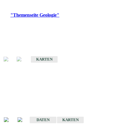
Digitale Produkte, die direkt downloadbar sind, finden Sie auf
der
"Themenseite Geologie"
im
LGRBgeoportal
.
Geologische Übersichtskarten
Geologische Übersichts- und Schulkarte von Baden-Württemberg 1 :
1.000.000
KARTEN
Historische Karten
(Produktentwicklung
eingestellt)
Geologische Karte von Baden-Württemberg 1 : 25 000
DATEN
KARTEN
Geologische Karte von Baden-Württemberg 1 : 50 000