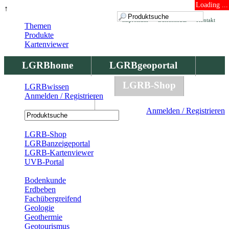
Loading ...
↑
Impressum
Datenschutz
Kontakt
Themen
Produkte
Kartenviewer
LGRBhome
LGRBgeoportal
LGRBbohrungen
LGRB-Shop
LGRBwissen
Anmelden / Registrieren
LGRBwissen
Anmelden / Registrieren
Registrierung
LGRB-Shop
LGRBanzeigeportal
LGRB-Kartenviewer
UVB-Portal
Produkte
Bodenkunde
Erdbeben
Fachübergreifend
Geologie
Geothermie
Geotourismus