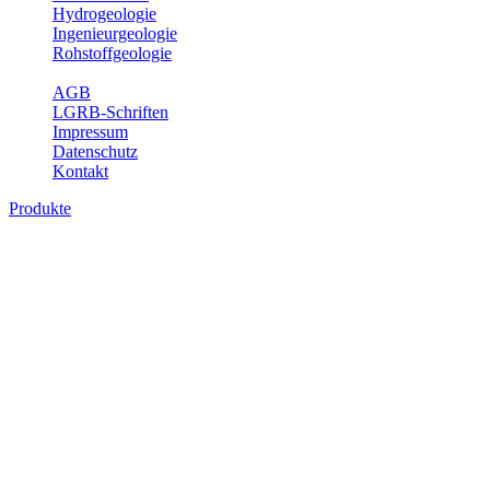
Hydrogeologie
Ingenieurgeologie
Rohstoffgeologie
Service
AGB
LGRB-Schriften
Impressum
Datenschutz
Kontakt
Produkte
Produkte des Themenbereichs Geologie
Baden-Württemberg ist ein geologisch und landschaftlich überaus
abwechslungsreiches Land. Dies ist das Ergebnis einer Hunderte
von Millionen Jahre langen geologischen Entwicklung. Schichten
und Gesteine aus fast allen Perioden der Erdgeschichte bilden den
Untergrund, auf dem wir leben und den wir nutzen. Wesentliche
Aufgabe des Fachbereichs Geologie des LGRB ist die
geowissenschaftliche Landesaufnahme und Dokumentation dieses
Untergrundes. Im Fachbereich Geologie wird eine Übersicht über
die geologischen Verhältnisse in Baden-Württemberg gegeben.
Bitte wählen Sie ein Produkt im gewünschten Format aus.