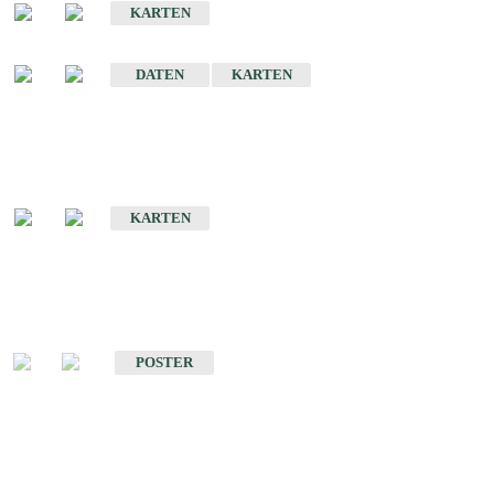
KARTEN
Sonstige Historische Geologische Karten
DATEN
KARTEN
Sonderkarten
Geologische Sonderkarten
KARTEN
Sonstiges
Sonstige Produkte des Fachbereichs Geologie
POSTER
Schriften
Schriften des Fachbereichs Geologie