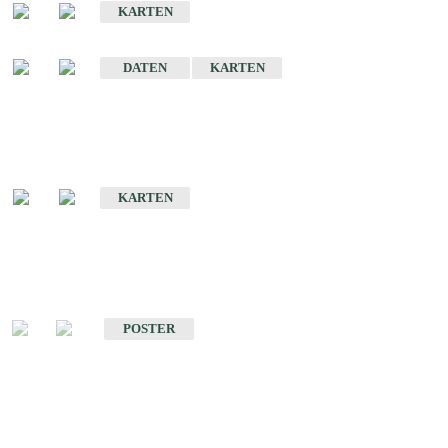
KARTEN
Sonstige Historische Geologische Karten
DATEN
KARTEN
Sonderkarten
Geologische Sonderkarten
KARTEN
Sonstiges
Sonstige Produkte des Fachbereichs Geologie
POSTER
Schriften
Schriften des Fachbereichs Geologie