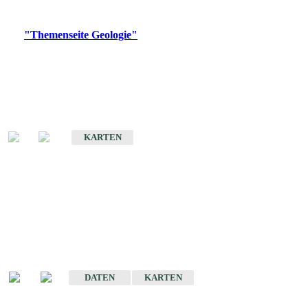
Digitale Produkte, die direkt downloadbar sind, finden Sie auf
der
"Themenseite Geologie"
im
LGRBgeoportal
.
Geologische Übersichtskarten
Geologische Übersichts- und Schulkarte von Baden-Württemberg 1 :
1.000.000
KARTEN
Historische Karten
(Produktentwicklung
eingestellt)
Geologische Karte von Baden-Württemberg 1 : 25 000
DATEN
KARTEN
Geologische Karte von Baden-Württemberg 1 : 50 000