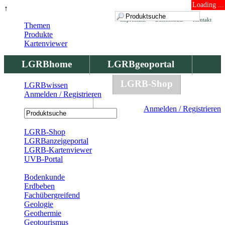
Loading ...
↑
Impressum
Datenschutz
Kontakt
Themen
Produkte
Kartenviewer
LGRBhome
LGRBgeoportal
LGRBbohrungen
LGRB-Shop
LGRBwissen
Anmelden / Registrieren
LGRBwissen
Anmelden / Registrieren
Registrierung
LGRB-Shop
LGRBanzeigeportal
LGRB-Kartenviewer
UVB-Portal
Produkte
Bodenkunde
Erdbeben
Fachübergreifend
Geologie
Geothermie
Geotourismus