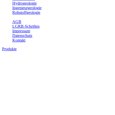
Hydrogeologie
Ingenieurgeologie
Rohstoffgeologie
Service
AGB
LGRB-Schriften
Impressum
Datenschutz
Kontakt
Produkte
Produkte des Themenbereichs Geologie
Baden-Württemberg ist ein geologisch und landschaftlich überaus
abwechslungsreiches Land. Dies ist das Ergebnis einer Hunderte
von Millionen Jahre langen geologischen Entwicklung. Schichten
und Gesteine aus fast allen Perioden der Erdgeschichte bilden den
Untergrund, auf dem wir leben und den wir nutzen. Wesentliche
Aufgabe des Fachbereichs Geologie des LGRB ist die
geowissenschaftliche Landesaufnahme und Dokumentation dieses
Untergrundes. Im Fachbereich Geologie wird eine Übersicht über
die geologischen Verhältnisse in Baden-Württemberg gegeben.
Bitte wählen Sie ein Produkt im gewünschten Format aus.