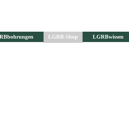
RBbohrungen
LGRB-Shop
LGRBwissen