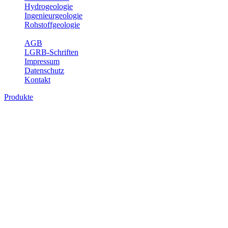
Hydrogeologie
Ingenieurgeologie
Rohstoffgeologie
Service
AGB
LGRB-Schriften
Impressum
Datenschutz
Kontakt
Produkte
Produkte des Themenbereichs Geologie
Baden-Württemberg ist ein geologisch und landschaftlich überaus ab
Gesteine aus fast allen Perioden der Erdgeschichte bilden den Unter
Landesaufnahme und Dokumentation dieses Untergrundes. Im Fachber
Bitte wählen Sie ein Produkt im gewünschten Format aus.
Digitale Produkte, die direkt downloadbar sind, finden Sie auf d
Geologische Übersichtskarten