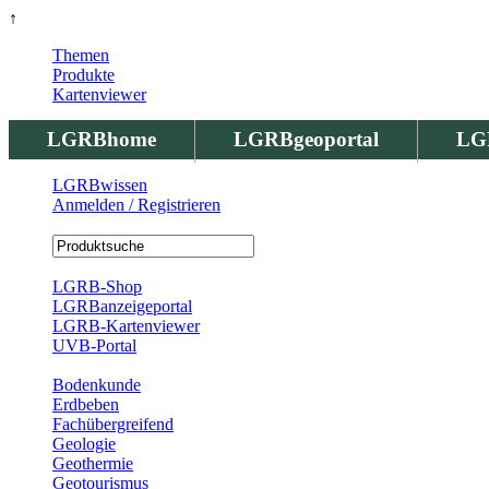
↑
Themen
Produkte
Kartenviewer
LGRBhome
LGRBgeoportal
LG
LGRBwissen
Anmelden / Registrieren
Registrierung
LGRB-Shop
LGRBanzeigeportal
LGRB-Kartenviewer
UVB-Portal
Produkte
Bodenkunde
Erdbeben
Fachübergreifend
Geologie
Geothermie
Geotourismus