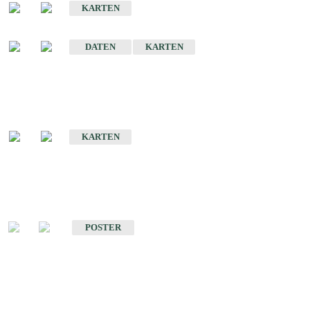
KARTEN
Sonstige Historische Geologische Karten
DATEN
KARTEN
Sonderkarten
Geologische Sonderkarten
KARTEN
Sonstiges
Sonstige Produkte des Fachbereichs Geologie
POSTER
Schriften
Schriften des Fachbereichs Geologie