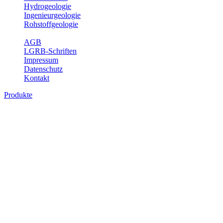
Hydrogeologie
Ingenieurgeologie
Rohstoffgeologie
Service
AGB
LGRB-Schriften
Impressum
Datenschutz
Kontakt
Produkte
Produkte des Themenbereichs Geologie
Baden-Württemberg ist ein geologisch und landschaftlich überaus
abwechslungsreiches Land. Dies ist das Ergebnis einer Hunderte
von Millionen Jahre langen geologischen Entwicklung. Schichten
und Gesteine aus fast allen Perioden der Erdgeschichte bilden den
Untergrund, auf dem wir leben und den wir nutzen. Wesentliche
Aufgabe des Fachbereichs Geologie des LGRB ist die
geowissenschaftliche Landesaufnahme und Dokumentation dieses
Untergrundes. Im Fachbereich Geologie wird eine Übersicht über
die geologischen Verhältnisse in Baden-Württemberg gegeben.
Bitte wählen Sie ein Produkt im gewünschten Format aus.