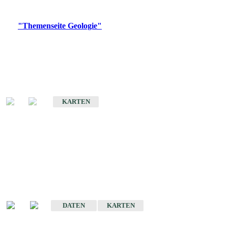
Digitale Produkte, die direkt downloadbar sind, finden Sie auf
der
"Themenseite Geologie"
im
LGRBgeoportal
.
Geologische Übersichtskarten
Geologische Übersichts- und Schulkarte von Baden-Württemberg 1 :
1.000.000
KARTEN
Historische Karten
(Produktentwicklung
eingestellt)
Geologische Karte von Baden-Württemberg 1 : 25 000
DATEN
KARTEN
Geologische Karte von Baden-Württemberg 1 : 50 000