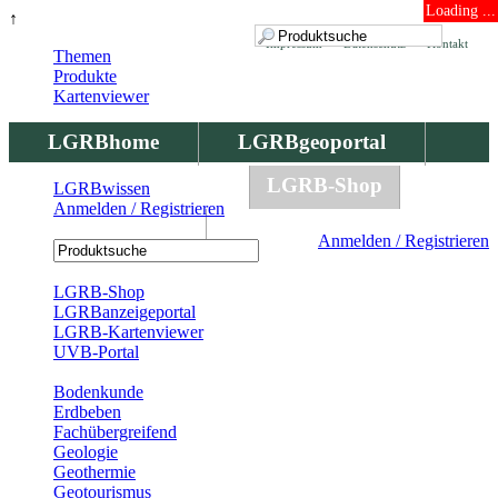
Loading ...
↑
Impressum
Datenschutz
Kontakt
Themen
Produkte
Kartenviewer
LGRBhome
LGRBgeoportal
LGRBbohrungen
LGRB-Shop
LGRBwissen
Anmelden / Registrieren
LGRBwissen
Anmelden / Registrieren
Registrierung
LGRB-Shop
LGRBanzeigeportal
LGRB-Kartenviewer
UVB-Portal
Produkte
Bodenkunde
Erdbeben
Fachübergreifend
Geologie
Geothermie
Geotourismus