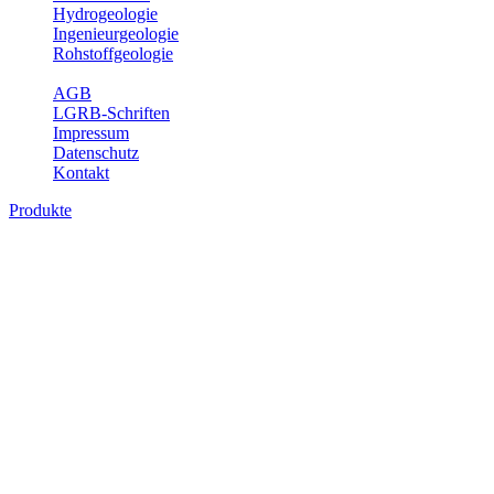
Hydrogeologie
Ingenieurgeologie
Rohstoffgeologie
Service
AGB
LGRB-Schriften
Impressum
Datenschutz
Kontakt
Produkte
Produkte des Themenbereichs Geologie
Baden-Württemberg ist ein geologisch und landschaftlich überaus
abwechslungsreiches Land. Dies ist das Ergebnis einer Hunderte
von Millionen Jahre langen geologischen Entwicklung. Schichten
und Gesteine aus fast allen Perioden der Erdgeschichte bilden den
Untergrund, auf dem wir leben und den wir nutzen. Wesentliche
Aufgabe des Fachbereichs Geologie des LGRB ist die
geowissenschaftliche Landesaufnahme und Dokumentation dieses
Untergrundes. Im Fachbereich Geologie wird eine Übersicht über
die geologischen Verhältnisse in Baden-Württemberg gegeben.
Bitte wählen Sie ein Produkt im gewünschten Format aus.