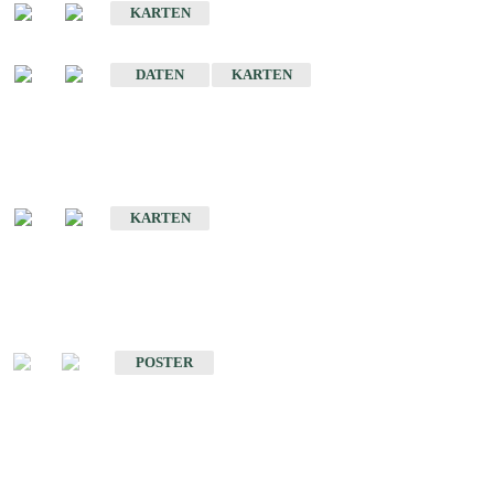
KARTEN
Sonstige Historische Geologische Karten
DATEN
KARTEN
Sonderkarten
Geologische Sonderkarten
KARTEN
Sonstiges
Sonstige Produkte des Fachbereichs Geologie
POSTER
Schriften
Schriften des Fachbereichs Geologie