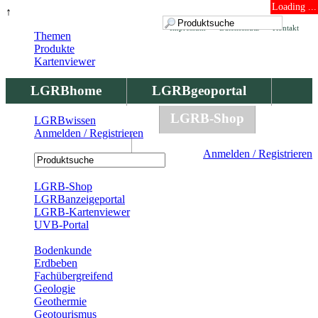
Loading ...
↑
Impressum
Datenschutz
Kontakt
Themen
Produkte
Kartenviewer
LGRBhome
LGRBgeoportal
LGRBbohrungen
LGRB-Shop
LGRBwissen
Anmelden / Registrieren
LGRBwissen
Anmelden / Registrieren
Registrierung
LGRB-Shop
LGRBanzeigeportal
LGRB-Kartenviewer
UVB-Portal
Produkte
Bodenkunde
Erdbeben
Fachübergreifend
Geologie
Geothermie
Geotourismus