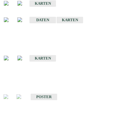
KARTEN
Sonstige Historische Geologische Karten
DATEN
KARTEN
Sonderkarten
Geologische Sonderkarten
KARTEN
Sonstiges
Sonstige Produkte des Fachbereichs Geologie
POSTER
Schriften
Schriften des Fachbereichs Geologie