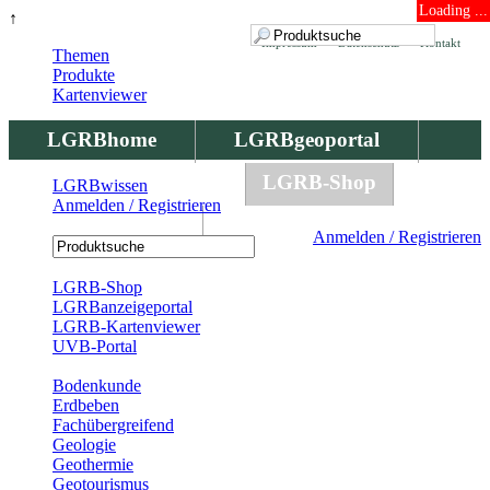
Loading ...
↑
Impressum
Datenschutz
Kontakt
Themen
Produkte
Kartenviewer
LGRBhome
LGRBgeoportal
LGRBbohrungen
LGRB-Shop
LGRBwissen
Anmelden / Registrieren
LGRBwissen
Anmelden / Registrieren
Registrierung
LGRB-Shop
LGRBanzeigeportal
LGRB-Kartenviewer
UVB-Portal
Produkte
Bodenkunde
Erdbeben
Fachübergreifend
Geologie
Geothermie
Geotourismus