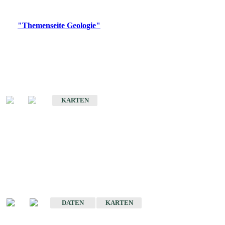
Digitale Produkte, die direkt downloadbar sind, finden Sie auf
der
"Themenseite Geologie"
im
LGRBgeoportal
.
Geologische Übersichtskarten
Geologische Übersichts- und Schulkarte von Baden-Württemberg 1 :
1.000.000
KARTEN
Historische Karten
(Produktentwicklung
eingestellt)
Geologische Karte von Baden-Württemberg 1 : 25 000
DATEN
KARTEN
Geologische Karte von Baden-Württemberg 1 : 50 000