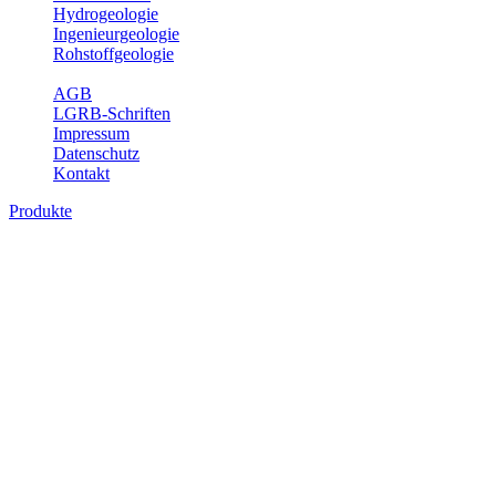
Hydrogeologie
Ingenieurgeologie
Rohstoffgeologie
Service
AGB
LGRB-Schriften
Impressum
Datenschutz
Kontakt
Produkte
Produkte des Themenbereichs Geologie
Baden-Württemberg ist ein geologisch und landschaftlich überaus
abwechslungsreiches Land. Dies ist das Ergebnis einer Hunderte
von Millionen Jahre langen geologischen Entwicklung. Schichten
und Gesteine aus fast allen Perioden der Erdgeschichte bilden den
Untergrund, auf dem wir leben und den wir nutzen. Wesentliche
Aufgabe des Fachbereichs Geologie des LGRB ist die
geowissenschaftliche Landesaufnahme und Dokumentation dieses
Untergrundes. Im Fachbereich Geologie wird eine Übersicht über
die geologischen Verhältnisse in Baden-Württemberg gegeben.
Bitte wählen Sie ein Produkt im gewünschten Format aus.