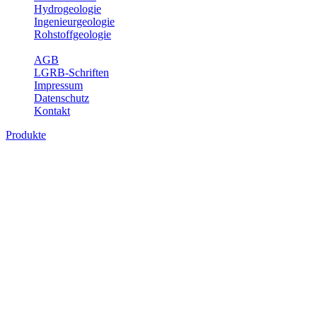
Hydrogeologie
Ingenieurgeologie
Rohstoffgeologie
Service
AGB
LGRB-Schriften
Impressum
Datenschutz
Kontakt
Produkte
Produkte des Themenbereichs Geologie
Baden-Württemberg ist ein geologisch und landschaftlich überaus ab
Gesteine aus fast allen Perioden der Erdgeschichte bilden den Unter
Landesaufnahme und Dokumentation dieses Untergrundes. Im Fachber
Bitte wählen Sie ein Produkt im gewünschten Format aus.
Digitale Produkte, die direkt downloadbar sind, finden Sie auf d
Geologische Übersichtskarten