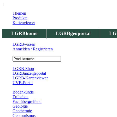
↑
Themen
Produkte
Kartenviewer
LGRBhome
LGRBgeoportal
LG
LGRBwissen
Anmelden / Registrieren
Registrierung
LGRB-Shop
LGRBanzeigeportal
LGRB-Kartenviewer
UVB-Portal
Produkte
Bodenkunde
Erdbeben
Fachübergreifend
Geologie
Geothermie
Geotourismus