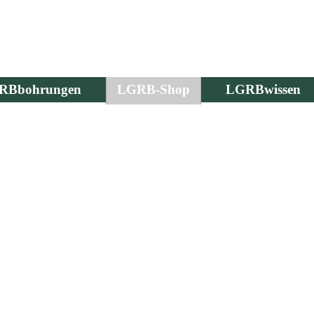
RBbohrungen
LGRB-Shop
LGRBwissen