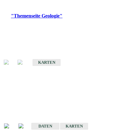
Digitale Produkte, die direkt downloadbar sind, finden Sie auf
der
"Themenseite Geologie"
im
LGRBgeoportal
.
Geologische Übersichtskarten
Geologische Übersichts- und Schulkarte von Baden-Württemberg 1 :
1.000.000
KARTEN
Historische Karten
(Produktentwicklung
eingestellt)
Geologische Karte von Baden-Württemberg 1 : 25 000
DATEN
KARTEN
Geologische Karte von Baden-Württemberg 1 : 50 000