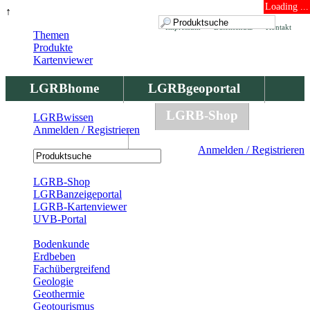
Loading ...
↑
Impressum
Datenschutz
Kontakt
Themen
Produkte
Kartenviewer
LGRBhome
LGRBgeoportal
LGRBbohrungen
LGRB-Shop
LGRBwissen
Anmelden / Registrieren
LGRBwissen
Anmelden / Registrieren
Registrierung
LGRB-Shop
LGRBanzeigeportal
LGRB-Kartenviewer
UVB-Portal
Produkte
Bodenkunde
Erdbeben
Fachübergreifend
Geologie
Geothermie
Geotourismus