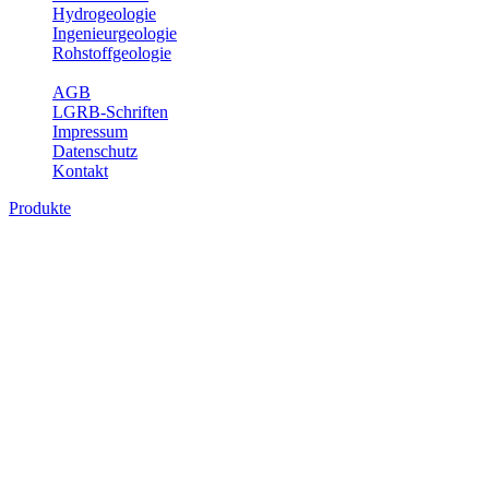
Hydrogeologie
Ingenieurgeologie
Rohstoffgeologie
Service
AGB
LGRB-Schriften
Impressum
Datenschutz
Kontakt
Produkte
Produkte des Themenbereichs Geologie
Baden-Württemberg ist ein geologisch und landschaftlich überaus
abwechslungsreiches Land. Dies ist das Ergebnis einer Hunderte
von Millionen Jahre langen geologischen Entwicklung. Schichten
und Gesteine aus fast allen Perioden der Erdgeschichte bilden den
Untergrund, auf dem wir leben und den wir nutzen. Wesentliche
Aufgabe des Fachbereichs Geologie des LGRB ist die
geowissenschaftliche Landesaufnahme und Dokumentation dieses
Untergrundes. Im Fachbereich Geologie wird eine Übersicht über
die geologischen Verhältnisse in Baden-Württemberg gegeben.
Bitte wählen Sie ein Produkt im gewünschten Format aus.