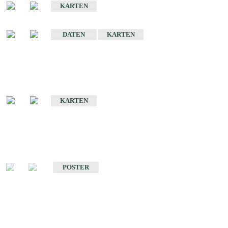
KARTEN
Sonstige Historische Geologische Karten
DATEN
KARTEN
Sonderkarten
Geologische Sonderkarten
KARTEN
Sonstiges
Sonstige Produkte des Fachbereichs Geologie
POSTER
Schriften
Schriften des Fachbereichs Geologie