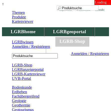
Loading ...
↑
Impressum
Datenschutz
Kontakt
Themen
Produkte
Kartenviewer
LGRBhome
LGRBgeoportal
LGRBbohrungen
LGRB-Shop
LGRBwissen
Anmelden / Registrieren
LGRBwissen
Anmelden / Registrieren
Registrierung
LGRB-Shop
LGRBanzeigeportal
LGRB-Kartenviewer
UVB-Portal
Produkte
Bodenkunde
Erdbeben
Fachübergreifend
Geologie
Geothermie
Geotourismus