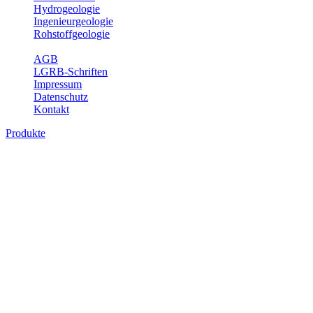
Hydrogeologie
Ingenieurgeologie
Rohstoffgeologie
Service
AGB
LGRB-Schriften
Impressum
Datenschutz
Kontakt
Produkte
Produkte des Themenbereichs Geologie
Baden-Württemberg ist ein geologisch und landschaftlich überaus
abwechslungsreiches Land. Dies ist das Ergebnis einer Hunderte
von Millionen Jahre langen geologischen Entwicklung. Schichten
und Gesteine aus fast allen Perioden der Erdgeschichte bilden den
Untergrund, auf dem wir leben und den wir nutzen. Wesentliche
Aufgabe des Fachbereichs Geologie des LGRB ist die
geowissenschaftliche Landesaufnahme und Dokumentation dieses
Untergrundes. Im Fachbereich Geologie wird eine Übersicht über
die geologischen Verhältnisse in Baden-Württemberg gegeben.
Bitte wählen Sie ein Produkt im gewünschten Format aus.