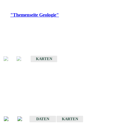
Digitale Produkte, die direkt downloadbar sind, finden Sie auf
der
"Themenseite Geologie"
im
LGRBgeoportal
.
Geologische Übersichtskarten
Geologische Übersichts- und Schulkarte von Baden-Württemberg 1 :
1.000.000
KARTEN
Historische Karten
(Produktentwicklung
eingestellt)
Geologische Karte von Baden-Württemberg 1 : 25 000
DATEN
KARTEN
Geologische Karte von Baden-Württemberg 1 : 50 000