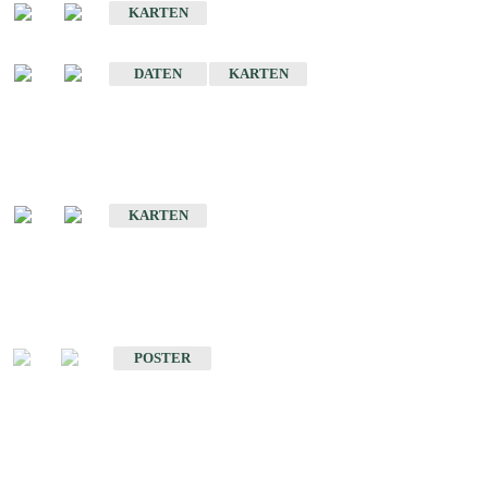
KARTEN
Sonstige Historische Geologische Karten
DATEN
KARTEN
Sonderkarten
Geologische Sonderkarten
KARTEN
Sonstiges
Sonstige Produkte des Fachbereichs Geologie
POSTER
Schriften
Schriften des Fachbereichs Geologie