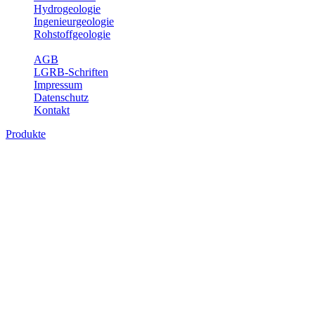
Hydrogeologie
Ingenieurgeologie
Rohstoffgeologie
Service
AGB
LGRB-Schriften
Impressum
Datenschutz
Kontakt
Produkte
Produkte des Themenbereichs Geologie
Baden-Württemberg ist ein geologisch und landschaftlich überaus
abwechslungsreiches Land. Dies ist das Ergebnis einer Hunderte
von Millionen Jahre langen geologischen Entwicklung. Schichten
und Gesteine aus fast allen Perioden der Erdgeschichte bilden den
Untergrund, auf dem wir leben und den wir nutzen. Wesentliche
Aufgabe des Fachbereichs Geologie des LGRB ist die
geowissenschaftliche Landesaufnahme und Dokumentation dieses
Untergrundes. Im Fachbereich Geologie wird eine Übersicht über
die geologischen Verhältnisse in Baden-Württemberg gegeben.
Bitte wählen Sie ein Produkt im gewünschten Format aus.