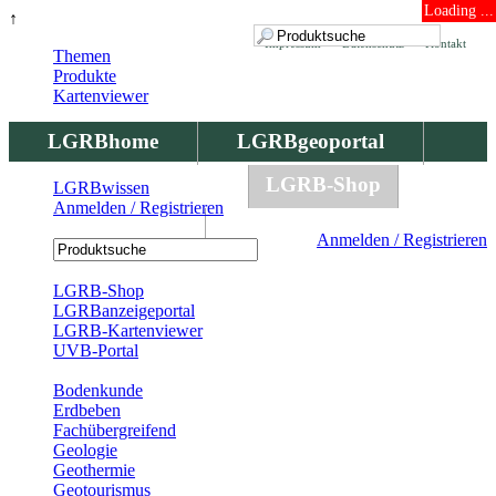
Loading ...
↑
Impressum
Datenschutz
Kontakt
Themen
Produkte
Kartenviewer
LGRBhome
LGRBgeoportal
LGRBbohrungen
LGRB-Shop
LGRBwissen
Anmelden / Registrieren
LGRBwissen
Anmelden / Registrieren
Registrierung
LGRB-Shop
LGRBanzeigeportal
LGRB-Kartenviewer
UVB-Portal
Produkte
Bodenkunde
Erdbeben
Fachübergreifend
Geologie
Geothermie
Geotourismus