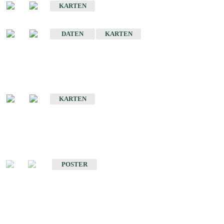
KARTEN
Sonstige Historische Geologische Karten
DATEN
KARTEN
Sonderkarten
Geologische Sonderkarten
KARTEN
Sonstiges
Sonstige Produkte des Fachbereichs Geologie
POSTER
Schriften
Schriften des Fachbereichs Geologie