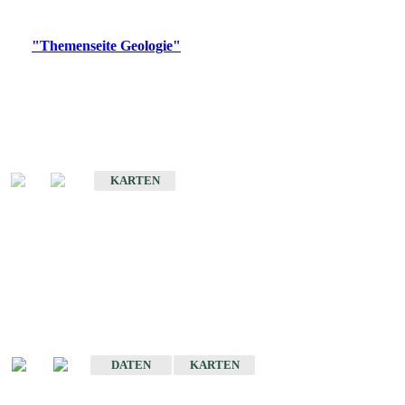
Digitale Produkte, die direkt downloadbar sind, finden Sie auf
der
"Themenseite Geologie"
im
LGRBgeoportal
.
Geologische Übersichtskarten
Geologische Übersichts- und Schulkarte von Baden-Württemberg 1 :
1.000.000
KARTEN
Historische Karten
(Produktentwicklung
eingestellt)
Geologische Karte von Baden-Württemberg 1 : 25 000
DATEN
KARTEN
Geologische Karte von Baden-Württemberg 1 : 50 000