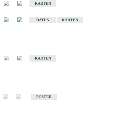
KARTEN
Sonstige Historische Geologische Karten
DATEN
KARTEN
Sonderkarten
Geologische Sonderkarten
KARTEN
Sonstiges
Sonstige Produkte des Fachbereichs Geologie
POSTER
Schriften
Schriften des Fachbereichs Geologie