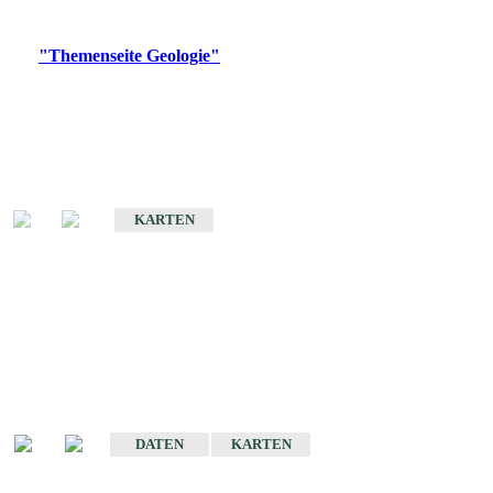
Digitale Produkte, die direkt downloadbar sind, finden Sie auf
der
"Themenseite Geologie"
im
LGRBgeoportal
.
Geologische Übersichtskarten
Geologische Übersichts- und Schulkarte von Baden-Württemberg 1 :
1.000.000
KARTEN
Historische Karten
(Produktentwicklung
eingestellt)
Geologische Karte von Baden-Württemberg 1 : 25 000
DATEN
KARTEN
Geologische Karte von Baden-Württemberg 1 : 50 000