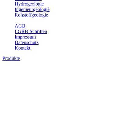
Hydrogeologie
Ingenieurgeologie
Rohstoffgeologie
Service
AGB
LGRB-Schriften
Impressum
Datenschutz
Kontakt
Produkte
Produkte des Themenbereichs Geologie
Baden-Württemberg ist ein geologisch und landschaftlich überaus
abwechslungsreiches Land. Dies ist das Ergebnis einer Hunderte
von Millionen Jahre langen geologischen Entwicklung. Schichten
und Gesteine aus fast allen Perioden der Erdgeschichte bilden den
Untergrund, auf dem wir leben und den wir nutzen. Wesentliche
Aufgabe des Fachbereichs Geologie des LGRB ist die
geowissenschaftliche Landesaufnahme und Dokumentation dieses
Untergrundes. Im Fachbereich Geologie wird eine Übersicht über
die geologischen Verhältnisse in Baden-Württemberg gegeben.
Bitte wählen Sie ein Produkt im gewünschten Format aus.