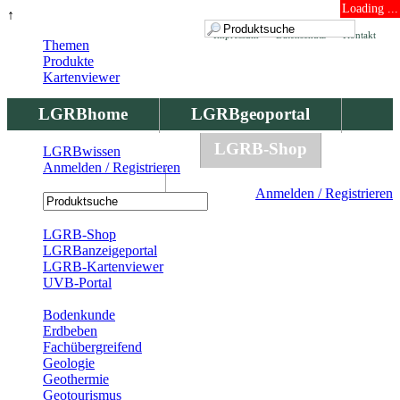
Loading ...
↑
Impressum
Datenschutz
Kontakt
Themen
Produkte
Kartenviewer
LGRBhome
LGRBgeoportal
LGRBbohrungen
LGRB-Shop
LGRBwissen
Anmelden / Registrieren
LGRBwissen
Anmelden / Registrieren
Registrierung
LGRB-Shop
LGRBanzeigeportal
LGRB-Kartenviewer
UVB-Portal
Produkte
Bodenkunde
Erdbeben
Fachübergreifend
Geologie
Geothermie
Geotourismus