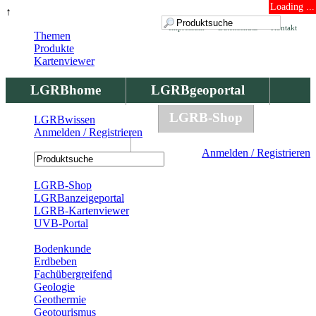
Loading ...
↑
Impressum
Datenschutz
Kontakt
Themen
Produkte
Kartenviewer
LGRBhome
LGRBgeoportal
LGRBbohrungen
LGRB-Shop
LGRBwissen
Anmelden / Registrieren
LGRBwissen
Anmelden / Registrieren
Registrierung
LGRB-Shop
LGRBanzeigeportal
LGRB-Kartenviewer
UVB-Portal
Produkte
Bodenkunde
Erdbeben
Fachübergreifend
Geologie
Geothermie
Geotourismus