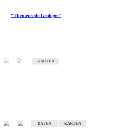
Digitale Produkte, die direkt downloadbar sind, finden Sie auf
der
"Themenseite Geologie"
im
LGRBgeoportal
.
Geologische Übersichtskarten
Geologische Übersichts- und Schulkarte von Baden-Württemberg 1 :
1.000.000
KARTEN
Historische Karten
(Produktentwicklung
eingestellt)
Geologische Karte von Baden-Württemberg 1 : 25 000
DATEN
KARTEN
Geologische Karte von Baden-Württemberg 1 : 50 000