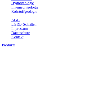
Hydrogeologie
Ingenieurgeologie
Rohstoffgeologie
Service
AGB
LGRB-Schriften
Impressum
Datenschutz
Kontakt
Produkte
Produkte des Themenbereichs Geologie
Baden-Württemberg ist ein geologisch und landschaftlich überaus
abwechslungsreiches Land. Dies ist das Ergebnis einer Hunderte
von Millionen Jahre langen geologischen Entwicklung. Schichten
und Gesteine aus fast allen Perioden der Erdgeschichte bilden den
Untergrund, auf dem wir leben und den wir nutzen. Wesentliche
Aufgabe des Fachbereichs Geologie des LGRB ist die
geowissenschaftliche Landesaufnahme und Dokumentation dieses
Untergrundes. Im Fachbereich Geologie wird eine Übersicht über
die geologischen Verhältnisse in Baden-Württemberg gegeben.
Bitte wählen Sie ein Produkt im gewünschten Format aus.