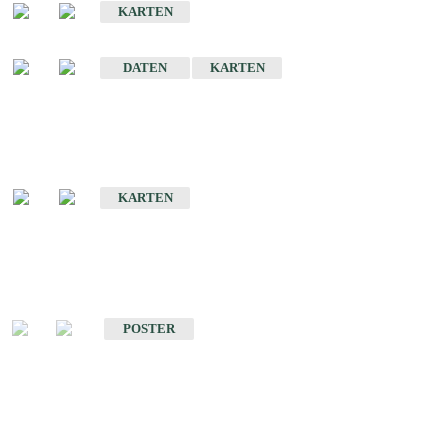
KARTEN
Sonstige Historische Geologische Karten
DATEN
KARTEN
Sonderkarten
Geologische Sonderkarten
KARTEN
Sonstiges
Sonstige Produkte des Fachbereichs Geologie
POSTER
Schriften
Schriften des Fachbereichs Geologie