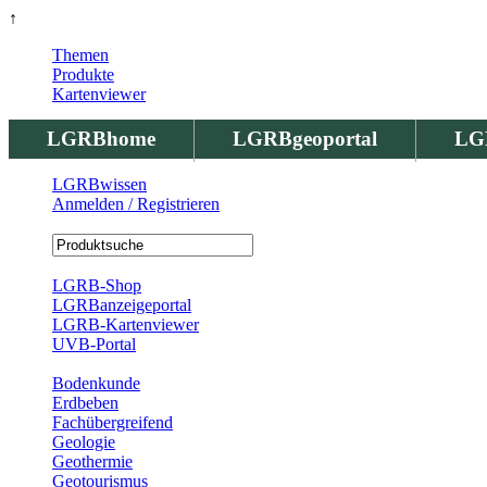
↑
Themen
Produkte
Kartenviewer
LGRBhome
LGRBgeoportal
LG
LGRBwissen
Anmelden / Registrieren
Registrierung
LGRB-Shop
LGRBanzeigeportal
LGRB-Kartenviewer
UVB-Portal
Produkte
Bodenkunde
Erdbeben
Fachübergreifend
Geologie
Geothermie
Geotourismus