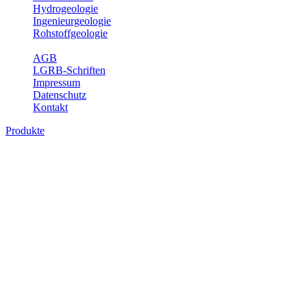
Hydrogeologie
Ingenieurgeologie
Rohstoffgeologie
Service
AGB
LGRB-Schriften
Impressum
Datenschutz
Kontakt
Produkte
Produkte des Themenbereichs Geologie
Baden-Württemberg ist ein geologisch und landschaftlich überaus ab
Gesteine aus fast allen Perioden der Erdgeschichte bilden den Unter
Landesaufnahme und Dokumentation dieses Untergrundes. Im Fachber
Bitte wählen Sie ein Produkt im gewünschten Format aus.
Digitale Produkte, die direkt downloadbar sind, finden Sie auf d
Geologische Übersichtskarten