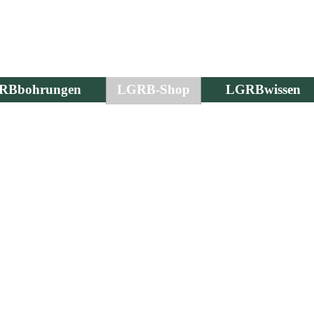
RBbohrungen
LGRB-Shop
LGRBwissen