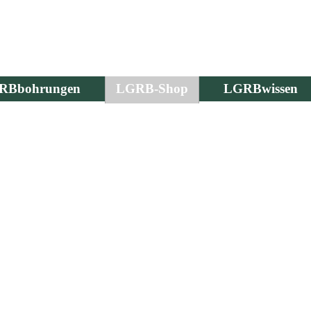
RBbohrungen
LGRB-Shop
LGRBwissen