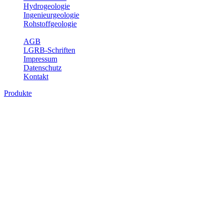
Hydrogeologie
Ingenieurgeologie
Rohstoffgeologie
Service
AGB
LGRB-Schriften
Impressum
Datenschutz
Kontakt
Produkte
Produkte des Themenbereichs Geologie
Baden-Württemberg ist ein geologisch und landschaftlich überaus ab
Gesteine aus fast allen Perioden der Erdgeschichte bilden den Unter
Landesaufnahme und Dokumentation dieses Untergrundes. Im Fachber
Bitte wählen Sie ein Produkt im gewünschten Format aus.
Digitale Produkte, die direkt downloadbar sind, finden Sie auf d
Geologische Übersichtskarten