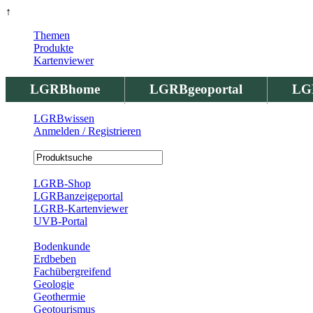
↑
Themen
Produkte
Kartenviewer
LGRBhome
LGRBgeoportal
LG
LGRBwissen
Anmelden / Registrieren
Registrierung
LGRB-Shop
LGRBanzeigeportal
LGRB-Kartenviewer
UVB-Portal
Produkte
Bodenkunde
Erdbeben
Fachübergreifend
Geologie
Geothermie
Geotourismus