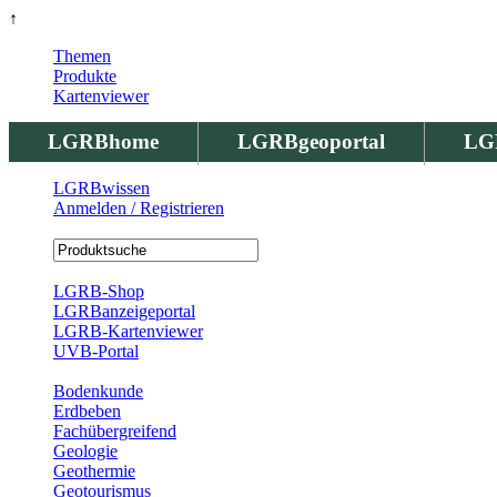
↑
Themen
Produkte
Kartenviewer
LGRBhome
LGRBgeoportal
LG
LGRBwissen
Anmelden / Registrieren
Registrierung
LGRB-Shop
LGRBanzeigeportal
LGRB-Kartenviewer
UVB-Portal
Produkte
Bodenkunde
Erdbeben
Fachübergreifend
Geologie
Geothermie
Geotourismus