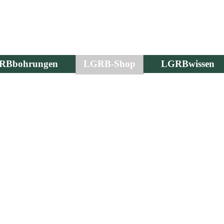
RBbohrungen
LGRB-Shop
LGRBwissen