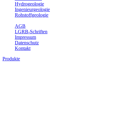
Hydrogeologie
Ingenieurgeologie
Rohstoffgeologie
Service
AGB
LGRB-Schriften
Impressum
Datenschutz
Kontakt
Produkte
Produkte des Themenbereichs Geologie
Baden-Württemberg ist ein geologisch und landschaftlich überaus ab
Gesteine aus fast allen Perioden der Erdgeschichte bilden den Unter
Landesaufnahme und Dokumentation dieses Untergrundes. Im Fachber
Bitte wählen Sie ein Produkt im gewünschten Format aus.
Digitale Produkte, die direkt downloadbar sind, finden Sie auf d
Geologische Übersichtskarten