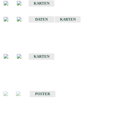
KARTEN
Sonstige Historische Geologische Karten
DATEN
KARTEN
Sonderkarten
Geologische Sonderkarten
KARTEN
Sonstiges
Sonstige Produkte des Fachbereichs Geologie
POSTER
Schriften
Schriften des Fachbereichs Geologie