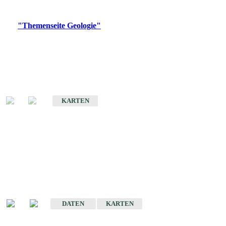
Digitale Produkte, die direkt downloadbar sind, finden Sie auf
der
"Themenseite Geologie"
im
LGRBgeoportal
.
Geologische Übersichtskarten
Geologische Übersichts- und Schulkarte von Baden-Württemberg 1 :
1.000.000
KARTEN
Historische Karten
(Produktentwicklung
eingestellt)
Geologische Karte von Baden-Württemberg 1 : 25 000
DATEN
KARTEN
Geologische Karte von Baden-Württemberg 1 : 50 000