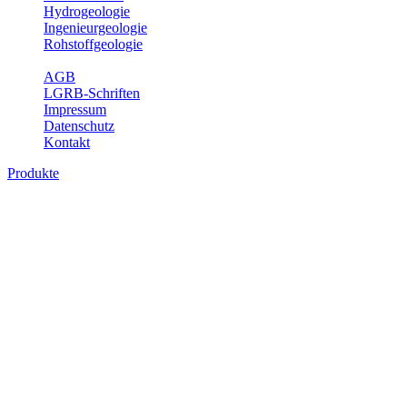
Hydrogeologie
Ingenieurgeologie
Rohstoffgeologie
Service
AGB
LGRB-Schriften
Impressum
Datenschutz
Kontakt
Produkte
Produkte des Themenbereichs Geologie
Baden-Württemberg ist ein geologisch und landschaftlich überaus
abwechslungsreiches Land. Dies ist das Ergebnis einer Hunderte
von Millionen Jahre langen geologischen Entwicklung. Schichten
und Gesteine aus fast allen Perioden der Erdgeschichte bilden den
Untergrund, auf dem wir leben und den wir nutzen. Wesentliche
Aufgabe des Fachbereichs Geologie des LGRB ist die
geowissenschaftliche Landesaufnahme und Dokumentation dieses
Untergrundes. Im Fachbereich Geologie wird eine Übersicht über
die geologischen Verhältnisse in Baden-Württemberg gegeben.
Bitte wählen Sie ein Produkt im gewünschten Format aus.