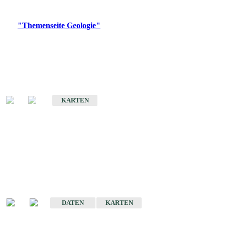
Digitale Produkte, die direkt downloadbar sind, finden Sie auf
der
"Themenseite Geologie"
im
LGRBgeoportal
.
Geologische Übersichtskarten
Geologische Übersichts- und Schulkarte von Baden-Württemberg 1 :
1.000.000
KARTEN
Historische Karten
(Produktentwicklung
eingestellt)
Geologische Karte von Baden-Württemberg 1 : 25 000
DATEN
KARTEN
Geologische Karte von Baden-Württemberg 1 : 50 000