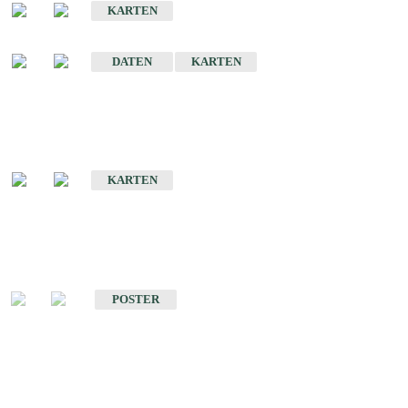
KARTEN
Sonstige Historische Geologische Karten
DATEN
KARTEN
Sonderkarten
Geologische Sonderkarten
KARTEN
Sonstiges
Sonstige Produkte des Fachbereichs Geologie
POSTER
Schriften
Schriften des Fachbereichs Geologie