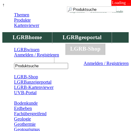
Loading ...
↑
Impressum
Datenschutz
Kontakt
Themen
Produkte
Kartenviewer
LGRBhome
LGRBgeoportal
LGRBbohrungen
LGRB-Shop
LGRBwissen
Anmelden / Registrieren
LGRBwissen
Anmelden / Registrieren
Registrierung
LGRB-Shop
LGRBanzeigeportal
LGRB-Kartenviewer
UVB-Portal
Produkte
Bodenkunde
Erdbeben
Fachübergreifend
Geologie
Geothermie
Geotourismus