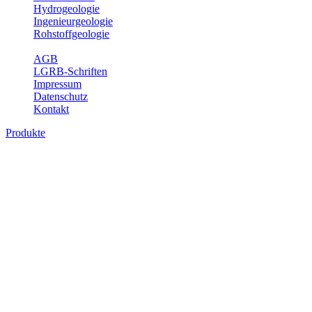
Hydrogeologie
Ingenieurgeologie
Rohstoffgeologie
Service
AGB
LGRB-Schriften
Impressum
Datenschutz
Kontakt
Produkte
Produkte des Themenbereichs Geologie
Baden-Württemberg ist ein geologisch und landschaftlich überaus
abwechslungsreiches Land. Dies ist das Ergebnis einer Hunderte
von Millionen Jahre langen geologischen Entwicklung. Schichten
und Gesteine aus fast allen Perioden der Erdgeschichte bilden den
Untergrund, auf dem wir leben und den wir nutzen. Wesentliche
Aufgabe des Fachbereichs Geologie des LGRB ist die
geowissenschaftliche Landesaufnahme und Dokumentation dieses
Untergrundes. Im Fachbereich Geologie wird eine Übersicht über
die geologischen Verhältnisse in Baden-Württemberg gegeben.
Bitte wählen Sie ein Produkt im gewünschten Format aus.