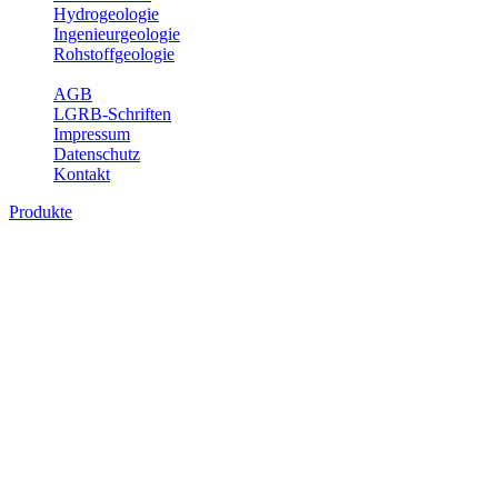
Hydrogeologie
Ingenieurgeologie
Rohstoffgeologie
Service
AGB
LGRB-Schriften
Impressum
Datenschutz
Kontakt
Produkte
Produkte des Themenbereichs Geologie
Baden-Württemberg ist ein geologisch und landschaftlich überaus
abwechslungsreiches Land. Dies ist das Ergebnis einer Hunderte
von Millionen Jahre langen geologischen Entwicklung. Schichten
und Gesteine aus fast allen Perioden der Erdgeschichte bilden den
Untergrund, auf dem wir leben und den wir nutzen. Wesentliche
Aufgabe des Fachbereichs Geologie des LGRB ist die
geowissenschaftliche Landesaufnahme und Dokumentation dieses
Untergrundes. Im Fachbereich Geologie wird eine Übersicht über
die geologischen Verhältnisse in Baden-Württemberg gegeben.
Bitte wählen Sie ein Produkt im gewünschten Format aus.