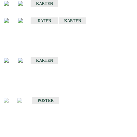
KARTEN
Sonstige Historische Geologische Karten
DATEN
KARTEN
Sonderkarten
Geologische Sonderkarten
KARTEN
Sonstiges
Sonstige Produkte des Fachbereichs Geologie
POSTER
Schriften
Schriften des Fachbereichs Geologie