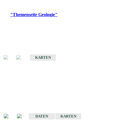
Digitale Produkte, die direkt downloadbar sind, finden Sie auf
der
"Themenseite Geologie"
im
LGRBgeoportal
.
Geologische Übersichtskarten
Geologische Übersichts- und Schulkarte von Baden-Württemberg 1 :
1.000.000
KARTEN
Historische Karten
(Produktentwicklung
eingestellt)
Geologische Karte von Baden-Württemberg 1 : 25 000
DATEN
KARTEN
Geologische Karte von Baden-Württemberg 1 : 50 000