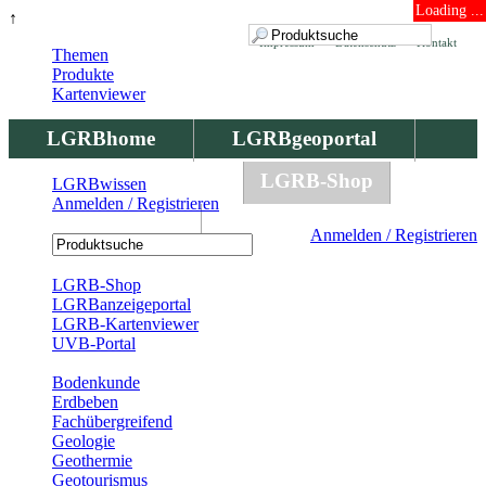
Loading ...
↑
Impressum
Datenschutz
Kontakt
Themen
Produkte
Kartenviewer
LGRBhome
LGRBgeoportal
LGRBbohrungen
LGRB-Shop
LGRBwissen
Anmelden / Registrieren
LGRBwissen
Anmelden / Registrieren
Registrierung
LGRB-Shop
LGRBanzeigeportal
LGRB-Kartenviewer
UVB-Portal
Produkte
Bodenkunde
Erdbeben
Fachübergreifend
Geologie
Geothermie
Geotourismus