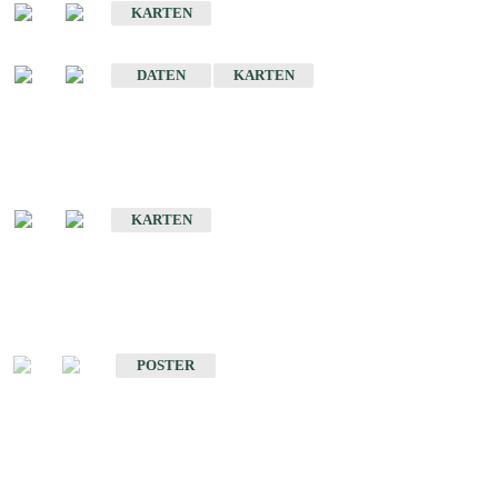
KARTEN
Sonstige Historische Geologische Karten
DATEN
KARTEN
Sonderkarten
Geologische Sonderkarten
KARTEN
Sonstiges
Sonstige Produkte des Fachbereichs Geologie
POSTER
Schriften
Schriften des Fachbereichs Geologie