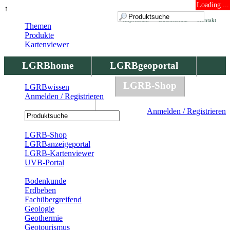
Loading ...
↑
Impressum
Datenschutz
Kontakt
Themen
Produkte
Kartenviewer
LGRBhome
LGRBgeoportal
LGRBbohrungen
LGRB-Shop
LGRBwissen
Anmelden / Registrieren
LGRBwissen
Anmelden / Registrieren
Registrierung
LGRB-Shop
LGRBanzeigeportal
LGRB-Kartenviewer
UVB-Portal
Produkte
Bodenkunde
Erdbeben
Fachübergreifend
Geologie
Geothermie
Geotourismus