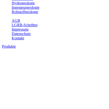
Hydrogeologie
Ingenieurgeologie
Rohstoffgeologie
Service
AGB
LGRB-Schriften
Impressum
Datenschutz
Kontakt
Produkte
Produkte des Themenbereichs Geologie
Baden-Württemberg ist ein geologisch und landschaftlich überaus
abwechslungsreiches Land. Dies ist das Ergebnis einer Hunderte
von Millionen Jahre langen geologischen Entwicklung. Schichten
und Gesteine aus fast allen Perioden der Erdgeschichte bilden den
Untergrund, auf dem wir leben und den wir nutzen. Wesentliche
Aufgabe des Fachbereichs Geologie des LGRB ist die
geowissenschaftliche Landesaufnahme und Dokumentation dieses
Untergrundes. Im Fachbereich Geologie wird eine Übersicht über
die geologischen Verhältnisse in Baden-Württemberg gegeben.
Bitte wählen Sie ein Produkt im gewünschten Format aus.