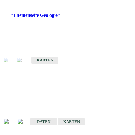
Digitale Produkte, die direkt downloadbar sind, finden Sie auf
der
"Themenseite Geologie"
im
LGRBgeoportal
.
Geologische Übersichtskarten
Geologische Übersichts- und Schulkarte von Baden-Württemberg 1 :
1.000.000
KARTEN
Historische Karten
(Produktentwicklung
eingestellt)
Geologische Karte von Baden-Württemberg 1 : 25 000
DATEN
KARTEN
Geologische Karte von Baden-Württemberg 1 : 50 000