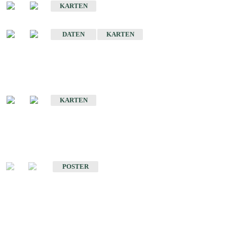
KARTEN
Sonstige Historische Geologische Karten
DATEN
KARTEN
Sonderkarten
Geologische Sonderkarten
KARTEN
Sonstiges
Sonstige Produkte des Fachbereichs Geologie
POSTER
Schriften
Schriften des Fachbereichs Geologie