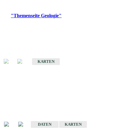
Digitale Produkte, die direkt downloadbar sind, finden Sie auf
der
"Themenseite Geologie"
im
LGRBgeoportal
.
Geologische Übersichtskarten
Geologische Übersichts- und Schulkarte von Baden-Württemberg 1 :
1.000.000
KARTEN
Historische Karten
(Produktentwicklung
eingestellt)
Geologische Karte von Baden-Württemberg 1 : 25 000
DATEN
KARTEN
Geologische Karte von Baden-Württemberg 1 : 50 000