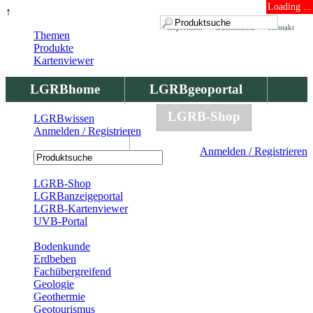
Loading ...
↑
Impressum
Datenschutz
Kontakt
Themen
Produkte
Kartenviewer
LGRBhome
LGRBgeoportal
LGRBbohrungen
LGRB-Shop
LGRBwissen
Anmelden / Registrieren
LGRBwissen
Anmelden / Registrieren
Registrierung
LGRB-Shop
LGRBanzeigeportal
LGRB-Kartenviewer
UVB-Portal
Produkte
Bodenkunde
Erdbeben
Fachübergreifend
Geologie
Geothermie
Geotourismus