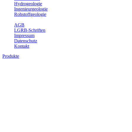
Hydrogeologie
Ingenieurgeologie
Rohstoffgeologie
Service
AGB
LGRB-Schriften
Impressum
Datenschutz
Kontakt
Produkte
Produkte des Themenbereichs Geologie
Baden-Württemberg ist ein geologisch und landschaftlich überaus
abwechslungsreiches Land. Dies ist das Ergebnis einer Hunderte
von Millionen Jahre langen geologischen Entwicklung. Schichten
und Gesteine aus fast allen Perioden der Erdgeschichte bilden den
Untergrund, auf dem wir leben und den wir nutzen. Wesentliche
Aufgabe des Fachbereichs Geologie des LGRB ist die
geowissenschaftliche Landesaufnahme und Dokumentation dieses
Untergrundes. Im Fachbereich Geologie wird eine Übersicht über
die geologischen Verhältnisse in Baden-Württemberg gegeben.
Bitte wählen Sie ein Produkt im gewünschten Format aus.