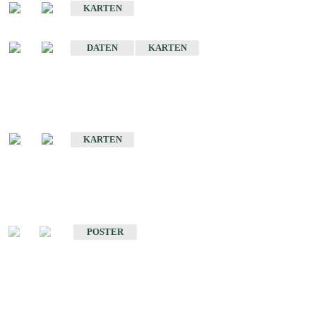
KARTEN
Sonstige Historische Geologische Karten
DATEN
KARTEN
Sonderkarten
Geologische Sonderkarten
KARTEN
Sonstiges
Sonstige Produkte des Fachbereichs Geologie
POSTER
Schriften
Schriften des Fachbereichs Geologie