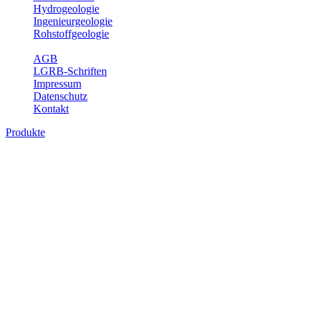
Hydrogeologie
Ingenieurgeologie
Rohstoffgeologie
Service
AGB
LGRB-Schriften
Impressum
Datenschutz
Kontakt
Produkte
Produkte des Themenbereichs Geologie
Baden-Württemberg ist ein geologisch und landschaftlich überaus
abwechslungsreiches Land. Dies ist das Ergebnis einer Hunderte
von Millionen Jahre langen geologischen Entwicklung. Schichten
und Gesteine aus fast allen Perioden der Erdgeschichte bilden den
Untergrund, auf dem wir leben und den wir nutzen. Wesentliche
Aufgabe des Fachbereichs Geologie des LGRB ist die
geowissenschaftliche Landesaufnahme und Dokumentation dieses
Untergrundes. Im Fachbereich Geologie wird eine Übersicht über
die geologischen Verhältnisse in Baden-Württemberg gegeben.
Bitte wählen Sie ein Produkt im gewünschten Format aus.