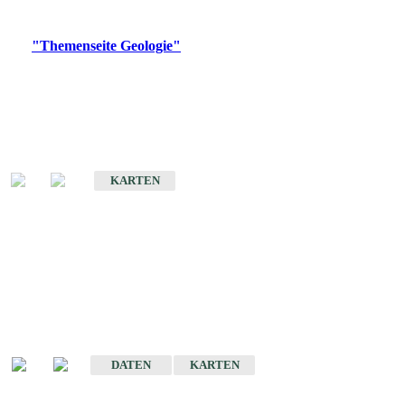
Digitale Produkte, die direkt downloadbar sind, finden Sie auf
der
"Themenseite Geologie"
im
LGRBgeoportal
.
Geologische Übersichtskarten
Geologische Übersichts- und Schulkarte von Baden-Württemberg 1 :
1.000.000
KARTEN
Historische Karten
(Produktentwicklung
eingestellt)
Geologische Karte von Baden-Württemberg 1 : 25 000
DATEN
KARTEN
Geologische Karte von Baden-Württemberg 1 : 50 000