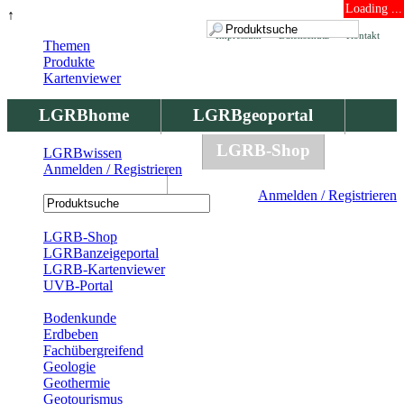
Loading ...
↑
Impressum
Datenschutz
Kontakt
Themen
Produkte
Kartenviewer
LGRBhome
LGRBgeoportal
LGRBbohrungen
LGRB-Shop
LGRBwissen
Anmelden / Registrieren
LGRBwissen
Anmelden / Registrieren
Registrierung
LGRB-Shop
LGRBanzeigeportal
LGRB-Kartenviewer
UVB-Portal
Produkte
Bodenkunde
Erdbeben
Fachübergreifend
Geologie
Geothermie
Geotourismus