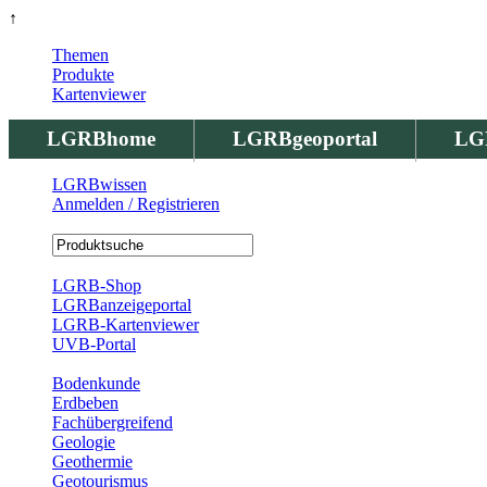
↑
Themen
Produkte
Kartenviewer
LGRBhome
LGRBgeoportal
LG
LGRBwissen
Anmelden / Registrieren
Registrierung
LGRB-Shop
LGRBanzeigeportal
LGRB-Kartenviewer
UVB-Portal
Produkte
Bodenkunde
Erdbeben
Fachübergreifend
Geologie
Geothermie
Geotourismus