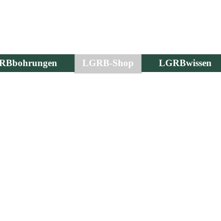
RBbohrungen
LGRB-Shop
LGRBwissen