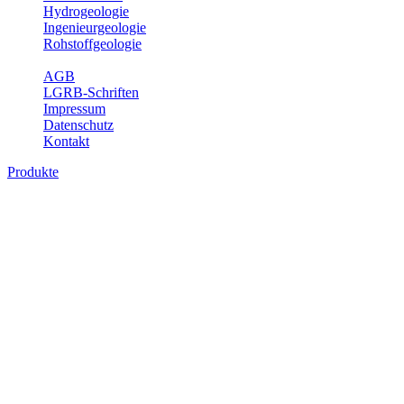
Hydrogeologie
Ingenieurgeologie
Rohstoffgeologie
Service
AGB
LGRB-Schriften
Impressum
Datenschutz
Kontakt
Produkte
Produkte des Themenbereichs Geologie
Baden-Württemberg ist ein geologisch und landschaftlich überaus ab
Gesteine aus fast allen Perioden der Erdgeschichte bilden den Unter
Landesaufnahme und Dokumentation dieses Untergrundes. Im Fachber
Bitte wählen Sie ein Produkt im gewünschten Format aus.
Digitale Produkte, die direkt downloadbar sind, finden Sie auf d
Geologische Übersichtskarten