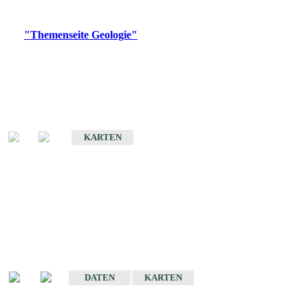
Digitale Produkte, die direkt downloadbar sind, finden Sie auf
der
"Themenseite Geologie"
im
LGRBgeoportal
.
Geologische Übersichtskarten
Geologische Übersichts- und Schulkarte von Baden-Württemberg 1 :
1.000.000
KARTEN
Historische Karten
(Produktentwicklung
eingestellt)
Geologische Karte von Baden-Württemberg 1 : 25 000
DATEN
KARTEN
Geologische Karte von Baden-Württemberg 1 : 50 000