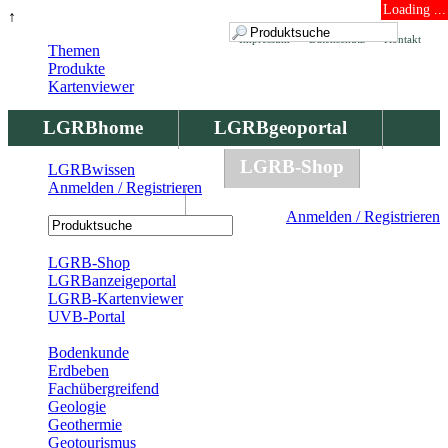
Loading ...
↑
Impressum
Datenschutz
Kontakt
Themen
Produkte
Kartenviewer
LGRBhome
LGRBgeoportal
LGRBbohrungen
LGRB-Shop
LGRBwissen
Anmelden / Registrieren
LGRBwissen
Anmelden / Registrieren
Registrierung
LGRB-Shop
LGRBanzeigeportal
LGRB-Kartenviewer
UVB-Portal
Produkte
Bodenkunde
Erdbeben
Fachübergreifend
Geologie
Geothermie
Geotourismus