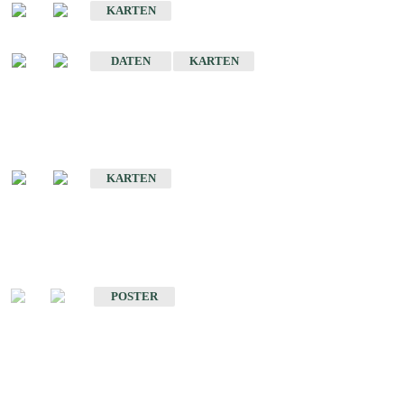
KARTEN
Sonstige Historische Geologische Karten
DATEN
KARTEN
Sonderkarten
Geologische Sonderkarten
KARTEN
Sonstiges
Sonstige Produkte des Fachbereichs Geologie
POSTER
Schriften
Schriften des Fachbereichs Geologie