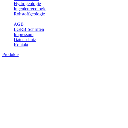
Hydrogeologie
Ingenieurgeologie
Rohstoffgeologie
Service
AGB
LGRB-Schriften
Impressum
Datenschutz
Kontakt
Produkte
Produkte des Themenbereichs Geologie
Baden-Württemberg ist ein geologisch und landschaftlich überaus
abwechslungsreiches Land. Dies ist das Ergebnis einer Hunderte
von Millionen Jahre langen geologischen Entwicklung. Schichten
und Gesteine aus fast allen Perioden der Erdgeschichte bilden den
Untergrund, auf dem wir leben und den wir nutzen. Wesentliche
Aufgabe des Fachbereichs Geologie des LGRB ist die
geowissenschaftliche Landesaufnahme und Dokumentation dieses
Untergrundes. Im Fachbereich Geologie wird eine Übersicht über
die geologischen Verhältnisse in Baden-Württemberg gegeben.
Bitte wählen Sie ein Produkt im gewünschten Format aus.