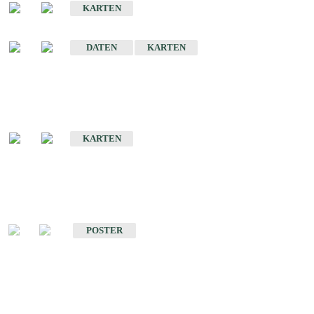
KARTEN
Sonstige Historische Geologische Karten
DATEN
KARTEN
Sonderkarten
Geologische Sonderkarten
KARTEN
Sonstiges
Sonstige Produkte des Fachbereichs Geologie
POSTER
Schriften
Schriften des Fachbereichs Geologie