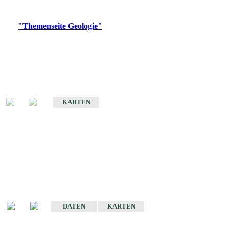
Digitale Produkte, die direkt downloadbar sind, finden Sie auf
der
"Themenseite Geologie"
im
LGRBgeoportal
.
Geologische Übersichtskarten
Geologische Übersichts- und Schulkarte von Baden-Württemberg 1 :
1.000.000
KARTEN
Historische Karten
(Produktentwicklung
eingestellt)
Geologische Karte von Baden-Württemberg 1 : 25 000
DATEN
KARTEN
Geologische Karte von Baden-Württemberg 1 : 50 000