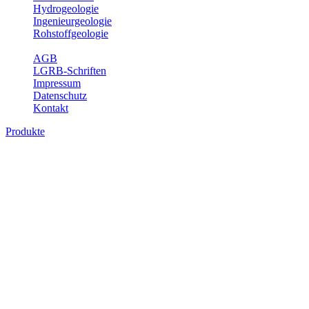
Hydrogeologie
Ingenieurgeologie
Rohstoffgeologie
Service
AGB
LGRB-Schriften
Impressum
Datenschutz
Kontakt
Produkte
Produkte des Themenbereichs Geologie
Baden-Württemberg ist ein geologisch und landschaftlich überaus
abwechslungsreiches Land. Dies ist das Ergebnis einer Hunderte
von Millionen Jahre langen geologischen Entwicklung. Schichten
und Gesteine aus fast allen Perioden der Erdgeschichte bilden den
Untergrund, auf dem wir leben und den wir nutzen. Wesentliche
Aufgabe des Fachbereichs Geologie des LGRB ist die
geowissenschaftliche Landesaufnahme und Dokumentation dieses
Untergrundes. Im Fachbereich Geologie wird eine Übersicht über
die geologischen Verhältnisse in Baden-Württemberg gegeben.
Bitte wählen Sie ein Produkt im gewünschten Format aus.