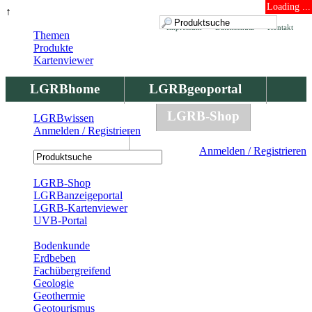
Loading ...
↑
Impressum
Datenschutz
Kontakt
Themen
Produkte
Kartenviewer
LGRBhome
LGRBgeoportal
LGRBbohrungen
LGRB-Shop
LGRBwissen
Anmelden / Registrieren
LGRBwissen
Anmelden / Registrieren
Registrierung
LGRB-Shop
LGRBanzeigeportal
LGRB-Kartenviewer
UVB-Portal
Produkte
Bodenkunde
Erdbeben
Fachübergreifend
Geologie
Geothermie
Geotourismus