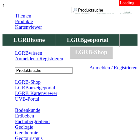
Loading ...
↑
Impressum
Datenschutz
Kontakt
Themen
Produkte
Kartenviewer
LGRBhome
LGRBgeoportal
LGRBbohrungen
LGRB-Shop
LGRBwissen
Anmelden / Registrieren
LGRBwissen
Anmelden / Registrieren
Registrierung
LGRB-Shop
LGRBanzeigeportal
LGRB-Kartenviewer
UVB-Portal
Produkte
Bodenkunde
Erdbeben
Fachübergreifend
Geologie
Geothermie
Geotourismus