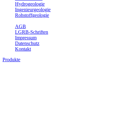
Hydrogeologie
Ingenieurgeologie
Rohstoffgeologie
Service
AGB
LGRB-Schriften
Impressum
Datenschutz
Kontakt
Produkte
Produkte des Themenbereichs Geologie
Baden-Württemberg ist ein geologisch und landschaftlich überaus
abwechslungsreiches Land. Dies ist das Ergebnis einer Hunderte
von Millionen Jahre langen geologischen Entwicklung. Schichten
und Gesteine aus fast allen Perioden der Erdgeschichte bilden den
Untergrund, auf dem wir leben und den wir nutzen. Wesentliche
Aufgabe des Fachbereichs Geologie des LGRB ist die
geowissenschaftliche Landesaufnahme und Dokumentation dieses
Untergrundes. Im Fachbereich Geologie wird eine Übersicht über
die geologischen Verhältnisse in Baden-Württemberg gegeben.
Bitte wählen Sie ein Produkt im gewünschten Format aus.