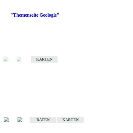
Digitale Produkte, die direkt downloadbar sind, finden Sie auf
der
"Themenseite Geologie"
im
LGRBgeoportal
.
Geologische Übersichtskarten
Geologische Übersichts- und Schulkarte von Baden-Württemberg 1 :
1.000.000
KARTEN
Historische Karten
(Produktentwicklung
eingestellt)
Geologische Karte von Baden-Württemberg 1 : 25 000
DATEN
KARTEN
Geologische Karte von Baden-Württemberg 1 : 50 000