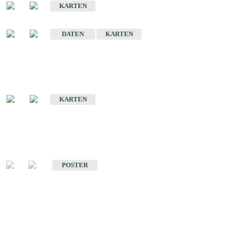
KARTEN
Sonstige Historische Geologische Karten
DATEN
KARTEN
Sonderkarten
Geologische Sonderkarten
KARTEN
Sonstiges
Sonstige Produkte des Fachbereichs Geologie
POSTER
Schriften
Schriften des Fachbereichs Geologie