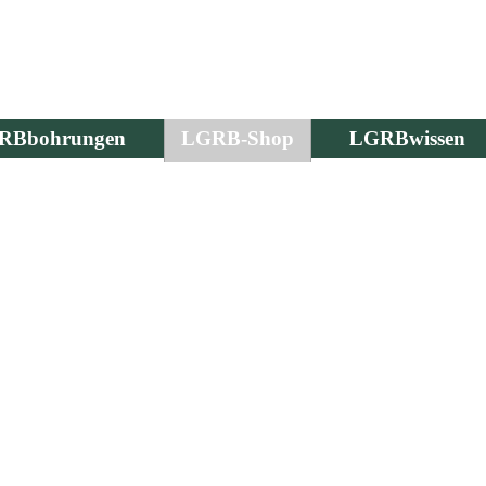
RBbohrungen
LGRB-Shop
LGRBwissen