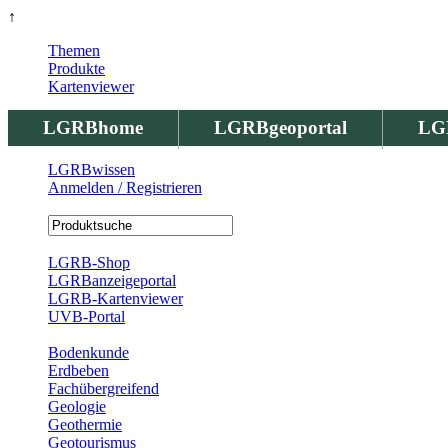
↑
Themen
Produkte
Kartenviewer
LGRBhome
LGRBgeoportal
LG
LGRBwissen
Anmelden / Registrieren
Registrierung
LGRB-Shop
LGRBanzeigeportal
LGRB-Kartenviewer
UVB-Portal
Produkte
Bodenkunde
Erdbeben
Fachübergreifend
Geologie
Geothermie
Geotourismus