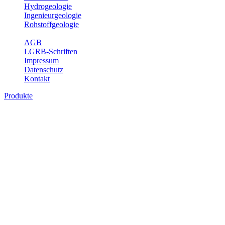
Hydrogeologie
Ingenieurgeologie
Rohstoffgeologie
Service
AGB
LGRB-Schriften
Impressum
Datenschutz
Kontakt
Produkte
Produkte des Themenbereichs Geologie
Baden-Württemberg ist ein geologisch und landschaftlich überaus ab
Gesteine aus fast allen Perioden der Erdgeschichte bilden den Unter
Landesaufnahme und Dokumentation dieses Untergrundes. Im Fachber
Bitte wählen Sie ein Produkt im gewünschten Format aus.
Digitale Produkte, die direkt downloadbar sind, finden Sie auf d
Geologische Übersichtskarten