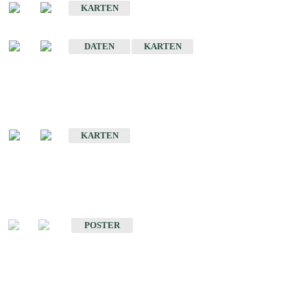
KARTEN
Sonstige Historische Geologische Karten
DATEN
KARTEN
Sonderkarten
Geologische Sonderkarten
KARTEN
Sonstiges
Sonstige Produkte des Fachbereichs Geologie
POSTER
Schriften
Schriften des Fachbereichs Geologie