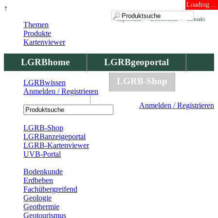
Loading ...
↑
Impressum
Datenschutz
Kontakt
Themen
Produkte
Kartenviewer
LGRBhome
LGRBgeoportal
LGRBbohrungen
LGRB-Shop
LGRBwissen
Anmelden / Registrieren
LGRBwissen
Anmelden / Registrieren
Registrierung
LGRB-Shop
LGRBanzeigeportal
LGRB-Kartenviewer
UVB-Portal
Produkte
Bodenkunde
Erdbeben
Fachübergreifend
Geologie
Geothermie
Geotourismus