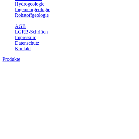
Hydrogeologie
Ingenieurgeologie
Rohstoffgeologie
Service
AGB
LGRB-Schriften
Impressum
Datenschutz
Kontakt
Produkte
Produkte des Themenbereichs Geologie
Baden-Württemberg ist ein geologisch und landschaftlich überaus
abwechslungsreiches Land. Dies ist das Ergebnis einer Hunderte
von Millionen Jahre langen geologischen Entwicklung. Schichten
und Gesteine aus fast allen Perioden der Erdgeschichte bilden den
Untergrund, auf dem wir leben und den wir nutzen. Wesentliche
Aufgabe des Fachbereichs Geologie des LGRB ist die
geowissenschaftliche Landesaufnahme und Dokumentation dieses
Untergrundes. Im Fachbereich Geologie wird eine Übersicht über
die geologischen Verhältnisse in Baden-Württemberg gegeben.
Bitte wählen Sie ein Produkt im gewünschten Format aus.