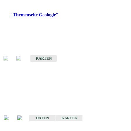
Digitale Produkte, die direkt downloadbar sind, finden Sie auf
der
"Themenseite Geologie"
im
LGRBgeoportal
.
Geologische Übersichtskarten
Geologische Übersichts- und Schulkarte von Baden-Württemberg 1 :
1.000.000
KARTEN
Historische Karten
(Produktentwicklung
eingestellt)
Geologische Karte von Baden-Württemberg 1 : 25 000
DATEN
KARTEN
Geologische Karte von Baden-Württemberg 1 : 50 000