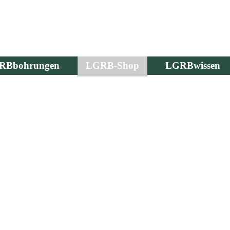
RBbohrungen
LGRB-Shop
LGRBwissen