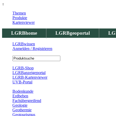
↑
Themen
Produkte
Kartenviewer
LGRBhome
LGRBgeoportal
LG
LGRBwissen
Anmelden / Registrieren
Registrierung
LGRB-Shop
LGRBanzeigeportal
LGRB-Kartenviewer
UVB-Portal
Produkte
Bodenkunde
Erdbeben
Fachübergreifend
Geologie
Geothermie
Geotourismus