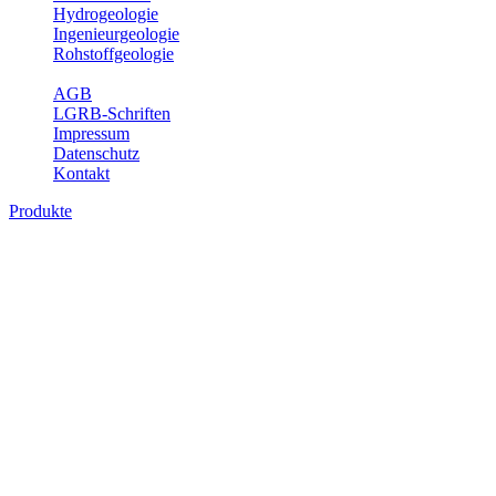
Hydrogeologie
Ingenieurgeologie
Rohstoffgeologie
Service
AGB
LGRB-Schriften
Impressum
Datenschutz
Kontakt
Produkte
Produkte des Themenbereichs Geologie
Baden-Württemberg ist ein geologisch und landschaftlich überaus ab
Gesteine aus fast allen Perioden der Erdgeschichte bilden den Unter
Landesaufnahme und Dokumentation dieses Untergrundes. Im Fachber
Bitte wählen Sie ein Produkt im gewünschten Format aus.
Digitale Produkte, die direkt downloadbar sind, finden Sie auf d
Geologische Übersichtskarten