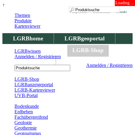
Loading ...
↑
Impressum
Datenschutz
Kontakt
Themen
Produkte
Kartenviewer
LGRBhome
LGRBgeoportal
LGRBbohrungen
LGRB-Shop
LGRBwissen
Anmelden / Registrieren
LGRBwissen
Anmelden / Registrieren
Registrierung
LGRB-Shop
LGRBanzeigeportal
LGRB-Kartenviewer
UVB-Portal
Produkte
Bodenkunde
Erdbeben
Fachübergreifend
Geologie
Geothermie
Geotourismus