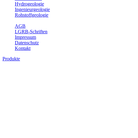
Hydrogeologie
Ingenieurgeologie
Rohstoffgeologie
Service
AGB
LGRB-Schriften
Impressum
Datenschutz
Kontakt
Produkte
Produkte des Themenbereichs Geologie
Baden-Württemberg ist ein geologisch und landschaftlich überaus
abwechslungsreiches Land. Dies ist das Ergebnis einer Hunderte
von Millionen Jahre langen geologischen Entwicklung. Schichten
und Gesteine aus fast allen Perioden der Erdgeschichte bilden den
Untergrund, auf dem wir leben und den wir nutzen. Wesentliche
Aufgabe des Fachbereichs Geologie des LGRB ist die
geowissenschaftliche Landesaufnahme und Dokumentation dieses
Untergrundes. Im Fachbereich Geologie wird eine Übersicht über
die geologischen Verhältnisse in Baden-Württemberg gegeben.
Bitte wählen Sie ein Produkt im gewünschten Format aus.