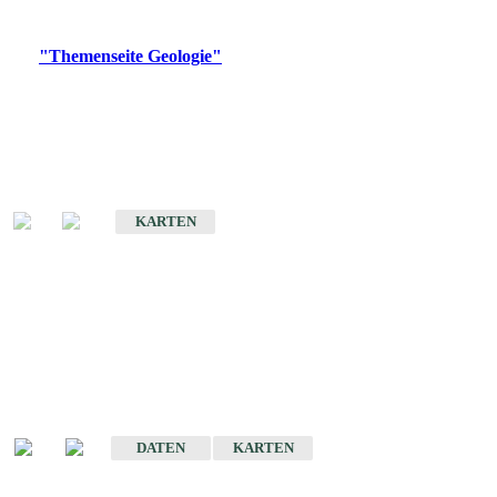
Digitale Produkte, die direkt downloadbar sind, finden Sie auf
der
"Themenseite Geologie"
im
LGRBgeoportal
.
Geologische Übersichtskarten
Geologische Übersichts- und Schulkarte von Baden-Württemberg 1 :
1.000.000
KARTEN
Historische Karten
(Produktentwicklung
eingestellt)
Geologische Karte von Baden-Württemberg 1 : 25 000
DATEN
KARTEN
Geologische Karte von Baden-Württemberg 1 : 50 000