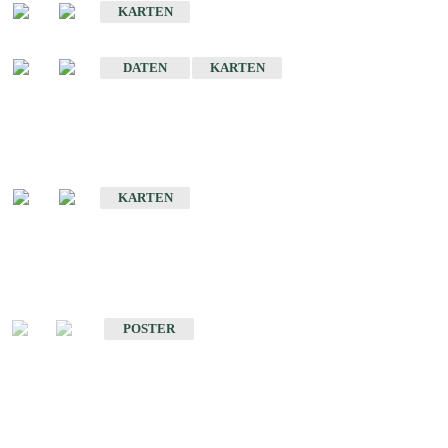
KARTEN
Sonstige Historische Geologische Karten
DATEN
KARTEN
Sonderkarten
Geologische Sonderkarten
KARTEN
Sonstiges
Sonstige Produkte des Fachbereichs Geologie
POSTER
Schriften
Schriften des Fachbereichs Geologie