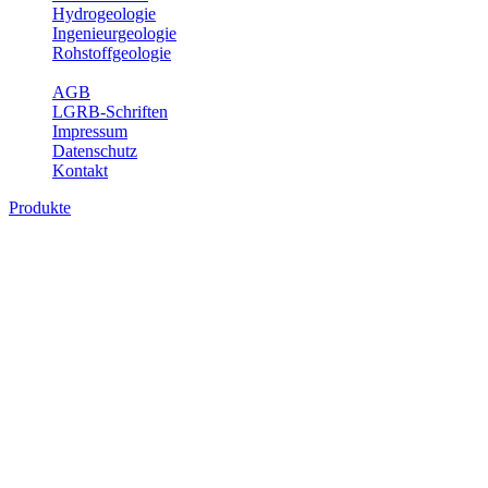
Hydrogeologie
Ingenieurgeologie
Rohstoffgeologie
Service
AGB
LGRB-Schriften
Impressum
Datenschutz
Kontakt
Produkte
Produkte des Themenbereichs Geologie
Baden-Württemberg ist ein geologisch und landschaftlich überaus
abwechslungsreiches Land. Dies ist das Ergebnis einer Hunderte
von Millionen Jahre langen geologischen Entwicklung. Schichten
und Gesteine aus fast allen Perioden der Erdgeschichte bilden den
Untergrund, auf dem wir leben und den wir nutzen. Wesentliche
Aufgabe des Fachbereichs Geologie des LGRB ist die
geowissenschaftliche Landesaufnahme und Dokumentation dieses
Untergrundes. Im Fachbereich Geologie wird eine Übersicht über
die geologischen Verhältnisse in Baden-Württemberg gegeben.
Bitte wählen Sie ein Produkt im gewünschten Format aus.