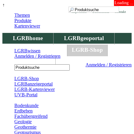
Loading ...
↑
Impressum
Datenschutz
Kontakt
Themen
Produkte
Kartenviewer
LGRBhome
LGRBgeoportal
LGRBbohrungen
LGRB-Shop
LGRBwissen
Anmelden / Registrieren
LGRBwissen
Anmelden / Registrieren
Registrierung
LGRB-Shop
LGRBanzeigeportal
LGRB-Kartenviewer
UVB-Portal
Produkte
Bodenkunde
Erdbeben
Fachübergreifend
Geologie
Geothermie
Geotourismus