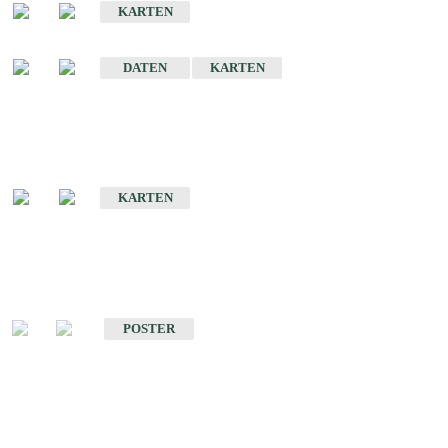
KARTEN
Sonstige Historische Geologische Karten
DATEN
KARTEN
Sonderkarten
Geologische Sonderkarten
KARTEN
Sonstiges
Sonstige Produkte des Fachbereichs Geologie
POSTER
Schriften
Schriften des Fachbereichs Geologie