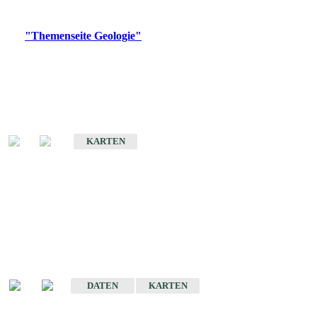
Digitale Produkte, die direkt downloadbar sind, finden Sie auf
der
"Themenseite Geologie"
im
LGRBgeoportal
.
Geologische Übersichtskarten
Geologische Übersichts- und Schulkarte von Baden-Württemberg 1 :
1.000.000
KARTEN
Historische Karten
(Produktentwicklung
eingestellt)
Geologische Karte von Baden-Württemberg 1 : 25 000
DATEN
KARTEN
Geologische Karte von Baden-Württemberg 1 : 50 000