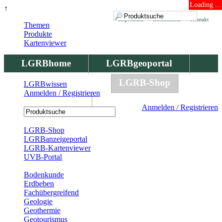
Loading ...
↑
Impressum
Datenschutz
Kontakt
Themen
Produkte
Kartenviewer
LGRBhome
LGRBgeoportal
LGRBbohrungen
LGRB-Shop
LGRBwissen
Anmelden / Registrieren
LGRBwissen
Anmelden / Registrieren
Registrierung
LGRB-Shop
LGRBanzeigeportal
LGRB-Kartenviewer
UVB-Portal
Produkte
Bodenkunde
Erdbeben
Fachübergreifend
Geologie
Geothermie
Geotourismus