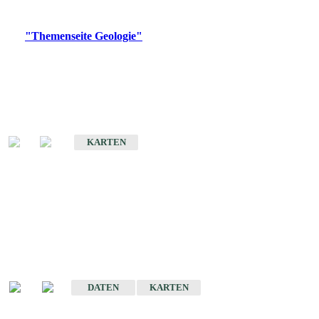
Digitale Produkte, die direkt downloadbar sind, finden Sie auf
der
"Themenseite Geologie"
im
LGRBgeoportal
.
Geologische Übersichtskarten
Geologische Übersichts- und Schulkarte von Baden-Württemberg 1 :
1.000.000
KARTEN
Historische Karten
(Produktentwicklung
eingestellt)
Geologische Karte von Baden-Württemberg 1 : 25 000
DATEN
KARTEN
Geologische Karte von Baden-Württemberg 1 : 50 000