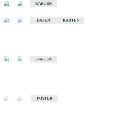
KARTEN
Sonstige Historische Geologische Karten
DATEN
KARTEN
Sonderkarten
Geologische Sonderkarten
KARTEN
Sonstiges
Sonstige Produkte des Fachbereichs Geologie
POSTER
Schriften
Schriften des Fachbereichs Geologie