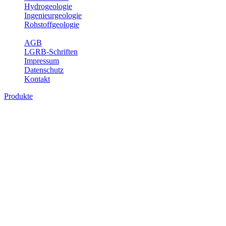
Hydrogeologie
Ingenieurgeologie
Rohstoffgeologie
Service
AGB
LGRB-Schriften
Impressum
Datenschutz
Kontakt
Produkte
Produkte des Themenbereichs Geologie
Baden-Württemberg ist ein geologisch und landschaftlich überaus
abwechslungsreiches Land. Dies ist das Ergebnis einer Hunderte
von Millionen Jahre langen geologischen Entwicklung. Schichten
und Gesteine aus fast allen Perioden der Erdgeschichte bilden den
Untergrund, auf dem wir leben und den wir nutzen. Wesentliche
Aufgabe des Fachbereichs Geologie des LGRB ist die
geowissenschaftliche Landesaufnahme und Dokumentation dieses
Untergrundes. Im Fachbereich Geologie wird eine Übersicht über
die geologischen Verhältnisse in Baden-Württemberg gegeben.
Bitte wählen Sie ein Produkt im gewünschten Format aus.