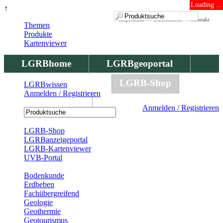
Loading ...
↑
Impressum
Datenschutz
Kontakt
Themen
Produkte
Kartenviewer
LGRBhome
LGRBgeoportal
LGRBbohrungen
LGRB-Shop
LGRBwissen
Anmelden / Registrieren
LGRBwissen
Anmelden / Registrieren
Registrierung
LGRB-Shop
LGRBanzeigeportal
LGRB-Kartenviewer
UVB-Portal
Produkte
Bodenkunde
Erdbeben
Fachübergreifend
Geologie
Geothermie
Geotourismus