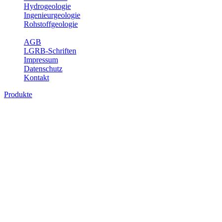
Hydrogeologie
Ingenieurgeologie
Rohstoffgeologie
Service
AGB
LGRB-Schriften
Impressum
Datenschutz
Kontakt
Produkte
Produkte des Themenbereichs Geologie
Baden-Württemberg ist ein geologisch und landschaftlich überaus
abwechslungsreiches Land. Dies ist das Ergebnis einer Hunderte
von Millionen Jahre langen geologischen Entwicklung. Schichten
und Gesteine aus fast allen Perioden der Erdgeschichte bilden den
Untergrund, auf dem wir leben und den wir nutzen. Wesentliche
Aufgabe des Fachbereichs Geologie des LGRB ist die
geowissenschaftliche Landesaufnahme und Dokumentation dieses
Untergrundes. Im Fachbereich Geologie wird eine Übersicht über
die geologischen Verhältnisse in Baden-Württemberg gegeben.
Bitte wählen Sie ein Produkt im gewünschten Format aus.