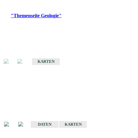
Digitale Produkte, die direkt downloadbar sind, finden Sie auf
der
"Themenseite Geologie"
im
LGRBgeoportal
.
Geologische Übersichtskarten
Geologische Übersichts- und Schulkarte von Baden-Württemberg 1 :
1.000.000
KARTEN
Historische Karten
(Produktentwicklung
eingestellt)
Geologische Karte von Baden-Württemberg 1 : 25 000
DATEN
KARTEN
Geologische Karte von Baden-Württemberg 1 : 50 000