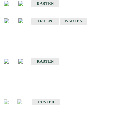
KARTEN
Sonstige Historische Geologische Karten
DATEN
KARTEN
Sonderkarten
Geologische Sonderkarten
KARTEN
Sonstiges
Sonstige Produkte des Fachbereichs Geologie
POSTER
Schriften
Schriften des Fachbereichs Geologie